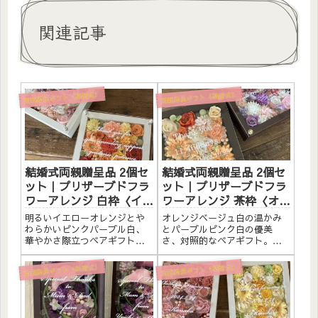
関連記事
両親贈呈ギフト（結婚式）
両親贈呈ギフト（結婚式）
結婚式両親贈呈品 2個セ
結婚式両親贈呈品 2個セ
ット｜プリザーブドフラ
ット｜プリザーブドフラ
ワーアレンジ 白枠〈イエ
ワーアレンジ 茶枠〈オレ
ローオレンジ＆ピンクパ
ンジベージュ白＆パープ
明るいイエローオレンジとや
オレンジベージュ白の温かみ
ープル白〉文字入れ
ルピンク白〉文字入れ
わらかいピンクパープル白、
とパープルピンク白の優美
華やかさ際立つペアギフト。
さ、対照的なペアギフト。茶
白木枠にプリザーブドフラワ
枠にプリザーブドフラワーと
ーと造花をたっぷりアレンジ
造花をたっぷりアレンジしま
両親贈呈ギフト（結婚式）
両親贈呈ギフト（結婚式）
しました。アクリルプレート
した。アクリルプレートへの
への白文字入れ無料。自立す
メッセージ入れ無料。自立す
るので壁かけでも置き型でも
るので壁かけでも置き型でも
飾れます。こんな方へ結婚式
飾れます。こんな方へ結婚式