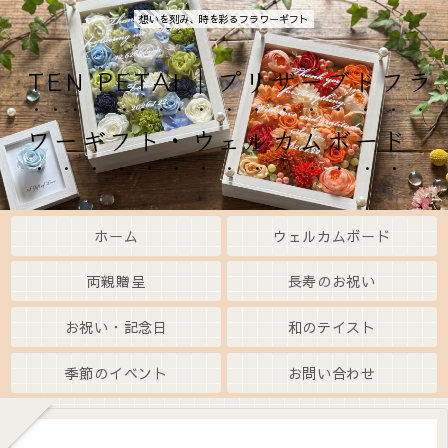
想いを刻み、時を彩るフラワーギフト
TEN PETAL｜プリザーブドフラ
ワーギフト・ウェルカムボード
ホーム
ウェルカムボード
両親贈呈
長寿のお祝い
お祝い・記念日
和のテイスト
季節のイベント
お問い合わせ