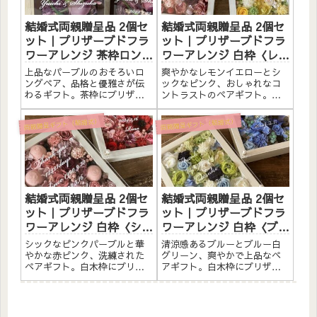
の両親...
の両親贈...
結婚式両親贈呈品 2個セ
結婚式両親贈呈品 2個セ
ット｜プリザーブドフラ
ット｜プリザーブドフラ
ワーアレンジ 茶枠ロング
ワーアレンジ 白枠〈レモ
〈パープルペア〉文字入
ンイエロー＆シックピン
上品なパープルのおそろいロ
爽やかなレモンイエローとシ
れ
ク〉文字入れ
ングペア、品格と優雅さが伝
ックなピンク、おしゃれなコ
わるギフト。茶枠にプリザー
ントラストのペアギフト。白
ブドフラワーと造花をたっぷ
木枠にプリザーブドフラワー
りアレンジしました。アクリ
と造花をたっぷりアレンジし
両親贈呈ギフト（結婚式）
両親贈呈ギフト（結婚式）
ルプレートへのメッセージ入
ました。アクリルプレートへ
れ無料。自立するので壁かけ
の白文字入れ無料。自立する
でも置き型でも飾れます。こ
ので壁かけでも置き型でも飾
んな方へ結婚式の両親贈呈品
れます。こんな方へ結婚式の
にパー...
両親贈...
結婚式両親贈呈品 2個セ
結婚式両親贈呈品 2個セ
ット｜プリザーブドフラ
ット｜プリザーブドフラ
ワーアレンジ 白枠〈シッ
ワーアレンジ 白枠〈ブル
クピンクパープル＆赤ピ
ー＆ブルー白グリーン〉
シックなピンクパープルと華
清涼感あるブルーとブルー白
ンク〉文字入れ
文字入れ
やかな赤ピンク、洗練された
グリーン、爽やかで上品なペ
ペアギフト。白木枠にプリザ
アギフト。白木枠にプリザー
ーブドフラワーと造花をたっ
ブドフラワーと造花をたっぷ
ぷりアレンジしました。アク
りアレンジしました。アクリ
リルプレートへの白文字入れ
ルプレートへの白文字入れ無
無料。自立するので壁かけで
料。自立するので壁かけでも