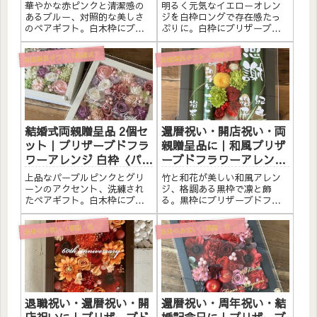
ンク＆ブルー〉文字入れ
ング〈イエローオレン
華やかな赤ピンクと清潔感の
明るく元気なイエローオレン
ジ〉文字入れ
あるブルー、対照的な美しさ
ジを白枠ロングで存在感たっ
のペアギフト。白木枠にプリ
ぷりに。白枠にプリザーブド
ザーブドフラワーと造花をた
フラワーと造花をたっぷりア
っぷりアレンジしました。ア
レンジしました。アクリルプ
両親贈呈ギフト（結婚式）
両親贈呈ギフト（結婚式）
クリルプレートへの白文字入
レートへのメッセージ入れ無
れ無料。自立するので壁かけ
料。自立するので壁かけでも
でも置き型でも飾れます。こ
置き型でも飾れます。こんな
んな方へ結婚式の両親贈呈品
方へ米寿祝い（88歳）・長寿
に華や...
のお...
結婚式両親贈呈品 2個セ
還暦祝い・開店祝い・両
ット｜プリザーブドフラ
親贈呈品に｜和風プリザ
ワーアレンジ 白枠〈パー
ーブドフラワーアレンジ
プルピンク白＆パープル
黒枠〈竹×和花〉文字入
上品なパープルピンクとグリ
竹と和花が美しい和風アレン
ピンク白グリーン〉文字
れ
ーンのアクセント、洗練され
ジ、格調ある黒枠で凛と飾
たペアギフト。白木枠にプリ
る。黒枠にプリザーブドフラ
入れ
ザーブドフラワーと造花をた
ワーと素材をたっぷりアレン
っぷりアレンジしました。ア
ジしました。アクリルプレー
寿のお祝い（還暦・古希・喜寿・米寿）
寿のお祝い（還暦・古希・喜寿・米寿）
長
長
クリルプレートへの白文字入
トへのメッセージ入れ無料。
れ無料。自立するので壁かけ
自立するので壁かけでも置き
でも置き型でも飾れます。こ
型でも飾れます。こんな方へ
んな方へ結婚式の両親贈呈品
還暦祝い（60歳）・長寿のお
に上品...
祝いに...
退職祝い・還暦祝い・開
還暦祝い・周年祝い・結