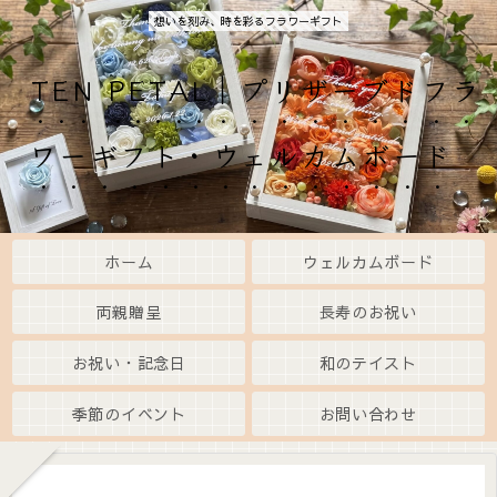
想いを刻み、時を彩るフラワーギフト
TEN PETAL｜プリザーブドフラ
ワーギフト・ウェルカムボード
ホーム
ウェルカムボード
両親贈呈
長寿のお祝い
お祝い・記念日
和のテイスト
季節のイベント
お問い合わせ