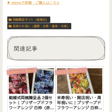
▶ minneで詳細・ご購入はこちら
両親贈呈ギフト（結婚式）
長寿のお祝い（還暦・古希・喜寿・米寿）
関連記事
両親贈呈ギフト（結婚式）
寿のお祝い（還暦・古希・喜寿・米寿）
長
結婚式両親贈呈品 2個セ
米寿祝い・開店祝い・周
ット｜プリザーブドフラ
年祝いに｜プリザーブド
ワーアレンジ 白枠〈赤ピ
フラワーアレンジ 白枠ロ