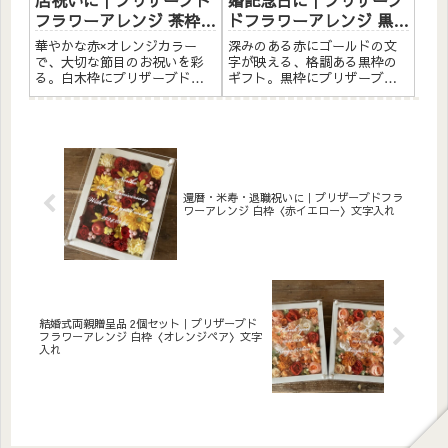
店祝いに｜プリザーブド
婚記念日に｜プリザーブ
フラワーアレンジ 茶枠
ドフラワーアレンジ 黒枠
〈赤オレンジ〉文字入れ
〈レッド〉ゴールド文字
華やかな赤×オレンジカラー
深みのある赤にゴールドの文
入れ
で、大切な節目のお祝いを彩
字が映える、格調ある黒枠の
る。白木枠にプリザーブドフ
ギフト。黒枠にプリザーブド
ラワーと造花をたっぷりアレ
フラワーと造花をたっぷりア
ンジしました。アクリルプレ
レンジしました。アクリルプ
ートへの白文字入れ無料。自
レートへのメッセージ入れ無
立するので壁かけでも置き型
料。自立するので壁かけでも
でも飾れます。こんな方へ退
置き型でも飾れます。こんな
職祝い・感謝の贈りものに還
方へ還暦祝い（60歳）のプレ
暦祝い...
ゼン...
還暦・米寿・退職祝いに｜プリザーブドフラ
ワーアレンジ 白枠〈赤イエロー〉文字入れ
結婚式両親贈呈品 2個セット｜プリザーブド
フラワーアレンジ 白枠〈オレンジペア〉文字
入れ