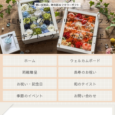
想いを刻み、時を彩るフラワーギフト
TEN PETAL｜プリザーブドフラ
ワーギフト・ウェルカムボード
ホーム
ウェルカムボード
両親贈呈
長寿のお祝い
お祝い・記念日
和のテイスト
季節のイベント
お問い合わせ