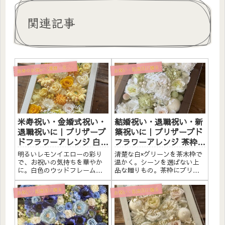
関連記事
寿のお祝い（還暦・古希・喜寿・米寿）
お祝い・記念日に贈る
長
米寿祝い・金婚式祝い・
結婚祝い・退職祝い・新
退職祝いに｜プリザーブ
築祝いに｜プリザーブド
ドフラワーアレンジ 白枠
フラワーアレンジ 茶枠
〈レモンイエロー〉白文
〈白グリーン〉文字入れ
明るいレモンイエローの彩り
清楚な白×グリーンを茶木枠で
字入れ
で、お祝いの気持ちを華やか
温かく。シーンを選ばない上
に。白色のウッドフレームに
品な贈りもの。茶枠にプリザ
プリザーブドフラワーと造花
ーブドフラワーと造花をたっ
を詰め込みました。アクリル
ぷりアレンジしました。アク
お祝い・記念日に贈る
お祝い・記念日に贈る
板にはお好きなメッセージを
リルプレートへのメッセージ
お入れすることができます。
入れ無料。自立するので壁か
米寿祝いや金婚式祝いなど、
けでも置き型でも飾れます。
大切な節目のお祝いにおすす
こんな方へ結婚祝い・新築祝