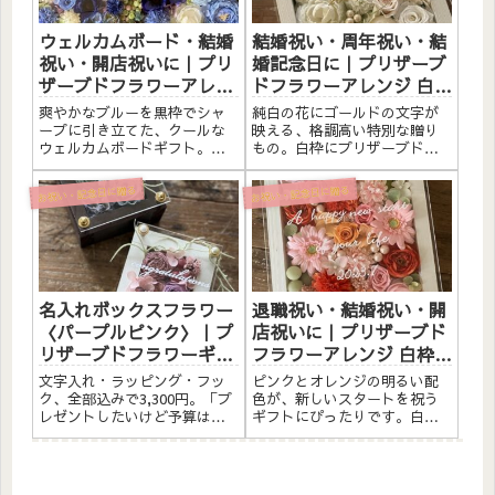
めです...
いに...
ウェルカムボード・結婚
結婚祝い・周年祝い・結
祝い・開店祝いに｜プリ
婚記念日に｜プリザーブ
ザーブドフラワーアレン
ドフラワーアレンジ 白枠
ジ 黒枠〈ブルー〉文字入
〈白〉ゴールド文字入れ
爽やかなブルーを黒枠でシャ
純白の花にゴールドの文字が
れ
ープに引き立てた、クールな
映える、格調高い特別な贈り
ウェルカムボードギフト。黒
もの。白枠にプリザーブドフ
枠にプリザーブドフラワーと
ラワーと造花をたっぷりアレ
造花をたっぷりアレンジしま
ンジしました。アクリルプレ
お祝い・記念日に贈る
お祝い・記念日に贈る
した。アクリルプレートへの
ートへのメッセージ入れ無
メッセージ入れ無料。自立す
料。自立するので壁かけでも
るので壁かけでも置き型でも
置き型でも飾れます。こんな
飾れます。こんな方へウェル
方へ結婚祝い・結婚記念日の
カムボ...
お祝いに...
名入れボックスフラワー
退職祝い・結婚祝い・開
〈パープルピンク〉｜プ
店祝いに｜プリザーブド
リザーブドフラワーギフ
フラワーアレンジ 白枠
ト
〈ピンクオレンジ〉文字
文字入れ・ラッピング・フッ
ピンクとオレンジの明るい配
入れ
ク、全部込みで3,300円。「プ
色が、新しいスタートを祝う
レゼントしたいけど予算は抑
ギフトにぴったりです。白い
えたい」そんなときに選んで
ウッドフレームにプリザーブ
ほしいのが、このボックスフ
ドフラワーと造花を詰め込ん
ラワー。アクリルプレートへ
だ、華やかなフレームアレン
の名入れも、リボンラッピン
ジメントです。退職・結婚・