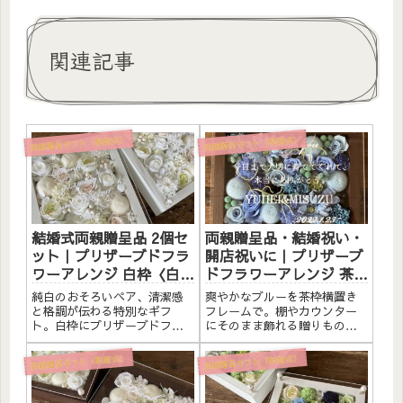
関連記事
両親贈呈ギフト（結婚式）
両親贈呈ギフト（結婚式）
結婚式両親贈呈品 2個セ
両親贈呈品・結婚祝い・
ット｜プリザーブドフラ
開店祝いに｜プリザーブ
ワーアレンジ 白枠〈白ペ
ドフラワーアレンジ 茶枠
ア〉文字入れ
横置き〈ブルー〉文字入
純白のおそろいペア、清潔感
爽やかなブルーを茶枠横置き
れ
と格調が伝わる特別なギフ
フレームで。棚やカウンター
ト。白枠にプリザーブドフラ
にそのまま飾れる贈りもの。
ワーと造花をたっぷりアレン
茶枠にプリザーブドフラワー
ジしました。アクリルプレー
と造花をたっぷりアレンジし
両親贈呈ギフト（結婚式）
両親贈呈ギフト（結婚式）
トへのメッセージ入れ無料。
ました。アクリルプレートへ
自立するので壁かけでも置き
のメッセージ入れ無料。自立
型でも飾れます。こんな方へ
するので壁かけでも置き型で