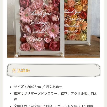
商品詳細
サイズ：
20×26cm ／ 厚み約8cm
素材：
プリザーブドフラワー、造花、アクリル板、白木
枠
文字入れ：
白文字（無料）・ゴールド文字（＋1,000