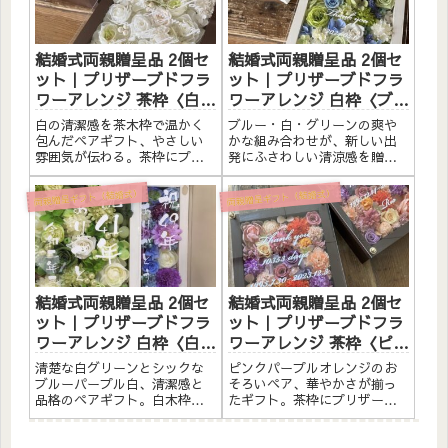
結婚式の両親贈呈品に純白で
も飾れます。こんな方へ結婚
そろえた...
式の両...
結婚式両親贈呈品 2個セ
結婚式両親贈呈品 2個セ
ット｜プリザーブドフラ
ット｜プリザーブドフラ
ワーアレンジ 茶枠〈白ペ
ワーアレンジ 白枠〈ブル
ア〉文字入れ
ー白グリーンペア〉文字
白の清潔感を茶木枠で温かく
ブルー・白・グリーンの爽や
入れ
包んだペアギフト、やさしい
かな組み合わせが、新しい出
雰囲気が伝わる。茶枠にプリ
発にふさわしい清涼感を贈り
ザーブドフラワーと造花をた
ます。白いウッドフレームに
っぷりアレンジしました。ア
プリザーブドフラワーと造花
両親贈呈ギフト（結婚式）
両親贈呈ギフト（結婚式）
クリルプレートへのメッセー
を詰め込んだ、結婚式の両親
ジ入れ無料。自立するので壁
贈呈品用2個セットです。アク
かけでも置き型でも飾れま
リル板にひとことメッセー
す。こんな方へ結婚式の両親
ジ・お名前・日付けなどを白
贈呈品に...
文字（...
結婚式両親贈呈品 2個セ
結婚式両親贈呈品 2個セ
ット｜プリザーブドフラ
ット｜プリザーブドフラ
ワーアレンジ 白枠〈白グ
ワーアレンジ 茶枠〈ピン
リーン＆ブルーパープル
クパープルオレンジペ
清楚な白グリーンとシックな
ピンクパープルオレンジのお
白〉文字入れ
ア〉文字入れ
ブルーパープル白、清潔感と
そろいペア、華やかさが揃っ
品格のペアギフト。白木枠に
たギフト。茶枠にプリザーブ
プリザーブドフラワーと造花
ドフラワーと造花をたっぷり
をたっぷりアレンジしまし
アレンジしました。アクリル
た。アクリルプレートへの白
プレートへのメッセージ入れ