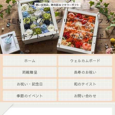
想いを刻み、時を彩るフラワーギフト
TEN PETAL｜プリザーブドフラ
ワーギフト・ウェルカムボード
ホーム
ウェルカムボード
両親贈呈
長寿のお祝い
お祝い・記念日
和のテイスト
季節のイベント
お問い合わせ