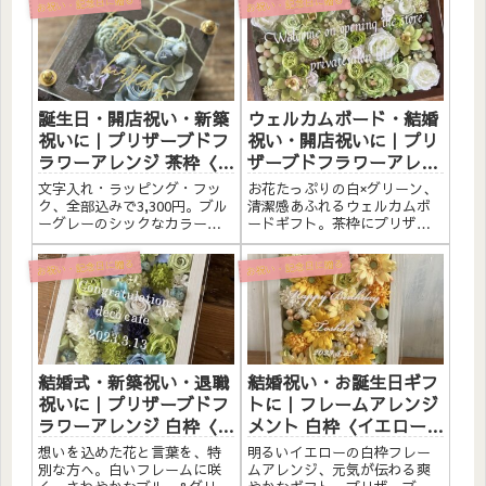
お祝い・記念日に贈る
お祝い・記念日に贈る
誕生日・開店祝い・新築
ウェルカムボード・結婚
祝いに｜プリザーブドフ
祝い・開店祝いに｜プリ
ラワーアレンジ 茶枠〈ブ
ザーブドフラワーアレン
ルーグレー〉文字入れ
ジ 茶枠〈白グリーン〉文
文字入れ・ラッピング・フッ
お花たっぷりの白×グリーン、
字入れ
ク、全部込みで3,300円。ブル
清潔感あふれるウェルカムボ
ーグレーのシックなカラーが
ードギフト。茶枠にプリザー
大人かわいい小さめボックス
ブドフラワーと造花をたっぷ
フラワー。アクリルプレート
りアレンジしました。アクリ
お祝い・記念日に贈る
お祝い・記念日に贈る
への名入れも、リボンラッピ
ルプレートへのメッセージ入
ングも、壁掛けフックも全部
れ無料。自立するので壁かけ
込みの価格です。枯れない花
でも置き型でも飾れます。こ
だから、もらった方にずっと...
んな方へウェルカムボードと
して...
結婚式・新築祝い・退職
結婚祝い・お誕生日ギフ
祝いに｜プリザーブドフ
トに｜フレームアレンジ
ラワーアレンジ 白枠〈ブ
メント 白枠〈イエロー〉
ルー緑白〉白文字入れ
文字入れ
想いを込めた花と言葉を、特
明るいイエローの白枠フレー
別な方へ。白いフレームに咲
ムアレンジ、元気が伝わる爽