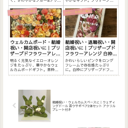
く、さわやかなブルー&グリー
やかなギフト。プリザーブド
ン。白いウッドフレームにプ
フラワーと素材をたっぷりア
リザーブドフラワーと造花・
レンジしました。アクリルプ
お祝い・記念日に贈る
お祝い・記念日に贈る
ドライフラワーを丁寧に詰め
レートへのメッセージ入れ無
込みました。白・ブルー・グ
料。こんな方へ結婚祝い・記
リーンの爽やかな色合いが、
念日ギフトにお誕生日プレゼ
大切な方への贈り物にぴった
ントに開店祝い・サロンオー
りで...
プン祝...
ウェルカムボード・結婚
結婚祝い・退職祝い・開
祝い・開店祝いに｜プリ
店祝いに｜プリザーブド
ザーブドフラワーアレン
フラワーアレンジ 白枠ロ
ジ 茶枠〈イエローオレン
ング〈ピンク〉文字入れ
明るく元気なイエローオレン
かわいらしいピンクをロング
ジ〉文字入れ
ジをたっぷり、華やかなウェ
フレームで存在感たっぷり
ルカムボードギフト。茶枠に
に。白枠にプリザーブドフラ
プリザーブドフラワーと造花
ワーと造花をたっぷりアレン
をたっぷりアレンジしまし
ジしました。アクリルプレー
た。アクリルプレートへのメ
トへのメッセージ入れ無料。
ッセージ入れ無料。自立する
自立するので壁かけでも置き
ので壁かけでも置き型でも飾
型でも飾れます。こんな方へ
れます。こんな方へウェルカ
結婚祝い・記念日ギフトに退
ムボード...
職祝い・...
結婚祝い・ウェルカムスペースに｜ウェディ
ングドール 苔ウサギペア2体セット アクリル
プレート付き