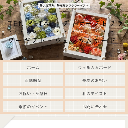
想いを刻み、時を彩るフラワーギフト
TEN PETAL｜プリザーブドフラ
ワーギフト・ウェルカムボード
ホーム
ウェルカムボード
両親贈呈
長寿のお祝い
お祝い・記念日
和のテイスト
季節のイベント
お問い合わせ