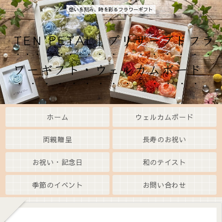
想いを刻み、時を彩るフラワーギフト
TEN PETAL｜プリザーブドフラ
ワーギフト・ウェルカムボード
ホーム
ウェルカムボード
両親贈呈
長寿のお祝い
お祝い・記念日
和のテイスト
季節のイベント
お問い合わせ