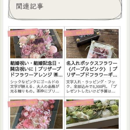
関連記事
お祝い・記念日に贈る
お祝い・記念日に贈る
結婚祝い・結婚記念日・
名入れボックスフラワー
開店祝いに｜プリザーブ
〈パープルピンク〉｜プ
ドフラワーアレンジ 茶枠
リザーブドフラワーギフ
〈シックピンク〉ゴール
ト
シックなピンクにゴールドの
文字入れ・ラッピング・フッ
ド文字入れ
文字が映える、大人の品格が
ク、全部込みで3,300円。「プ
光る贈りもの。茶枠にプリザ
レゼントしたいけど予算は抑
ーブドフラワーと造花をたっ
えたい」そんなときに選んで
ぷりアレンジしました。アク
ほしいのが、このボックスフ
お祝い・記念日に贈る
お祝い・記念日に贈る
リルプレートへのメッセージ
ラワー。アクリルプレートへ
入れ無料。自立するので壁か
の名入れも、リボンラッピン
けでも置き型でも飾れます。
グも、壁掛けフックも、全部
こんな方へ結婚祝い・結婚記
ふくまれた価格です。ローズ...
念日の...