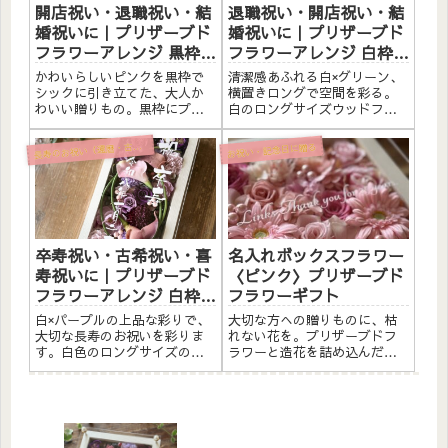
開店祝い・退職祝い・結
退職祝い・開店祝い・結
婚祝いに｜プリザーブド
婚祝いに｜プリザーブド
フラワーアレンジ 黒枠
フラワーアレンジ 白枠ロ
〈ピンク〉文字入れ
ング横置き〈白グリー
かわいらしいピンクを黒枠で
清潔感あふれる白×グリーン、
ン〉ゴールド文字入れ
シックに引き立てた、大人か
横置きロングで空間を彩る。
わいい贈りもの。黒枠にプリ
白のロングサイズウッドフレ
ザーブドフラワーと造花をた
ームに白とグリーンのプリザ
っぷりアレンジしました。ア
ーブドフラワーをたっぷりア
寿のお祝い（還暦・古希・喜寿・米寿）
お祝い・記念日に贈る
長
クリルプレートへのメッセー
レンジ。横置きタイプで棚や
ジ入れ無料。自立するので壁
カウンターにそのまま飾れま
かけでも置き型でも飾れま
す。アクリルプレートへのゴ
す。こんな方へ開店祝い・サ
ールド文字入れ付き（白文字
ロンオー...
への...
卒寿祝い・古希祝い・喜
名入れボックスフラワー
寿祝いに｜プリザーブド
〈ピンク〉プリザーブド
フラワーアレンジ 白枠ロ
フラワーギフト
ング〈パープル〉文字入
白×パープルの上品な彩りで、
大切な方への贈りものに、枯
れ
大切な長寿のお祝いを彩りま
れない花を。プリザーブドフ
す。白色のロングサイズのウ
ラワーと造花を詰め込んだ、
ッドフレームに、プリザーブ
TEN PETALのボックスフラワ
ドフラワーと造花を贅沢に詰
ー〈ピンク〉。結婚祝い・還
め込みました。パープルのお
暦祝い・母の日など、特別な
花は長寿のお祝いにおすすめ
シーンにぴったりのギフトで
です。アクリル板にはひとこ
す。