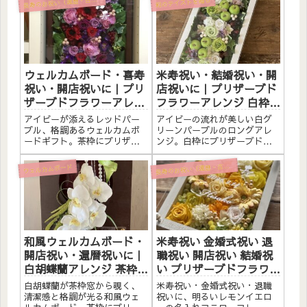
長
和のテイストを贈る
ウェルカムボード・喜寿
米寿祝い・結婚祝い・開
祝い・開店祝いに｜プリ
店祝いに｜プリザーブド
ザーブドフラワーアレン
フラワーアレンジ 白枠ロ
ジ 茶枠〈レッドパープ
ング アイビー〈白グリー
アイビーが添えるレッドパー
アイビーの流れが美しい白グ
ル〉文字入れ
ンパープル〉文字入れ
プル、格調あるウェルカムボ
リーンパープルのロングアレ
ードギフト。茶枠にプリザー
ンジ。白枠にプリザーブドフ
ブドフラワーと造花をたっぷ
ラワーと造花をたっぷりアレ
りアレンジしました。アクリ
ンジしました。アクリルプレ
寿のお祝い（還暦・古希・喜寿・米寿）
長
ウェルカムボード
ルプレートへのメッセージ入
ートへのメッセージ入れ無
れ無料。自立するので壁かけ
料。自立するので壁かけでも
でも置き型でも飾れます。こ
置き型でも飾れます。こんな
んな方へウェルカムボードと
方へ米寿祝い（88歳）・長寿
して喜...
のお祝...
和風ウェルカムボード・
米寿祝い 金婚式祝い 退
開店祝い・還暦祝いに｜
職祝い 開店祝い 結婚祝
白胡蝶蘭アレンジ 茶枠窓
い プリザーブドフラワー
〈白〉文字入れ
アレンジ 白枠〈レモンイ
白胡蝶蘭が茶枠窓から覗く、
米寿祝い・金婚式祝い・退職
エロー〉白文字入れ
清潔感と格調が光る和風ウェ
祝いに、明るいレモンイエロ