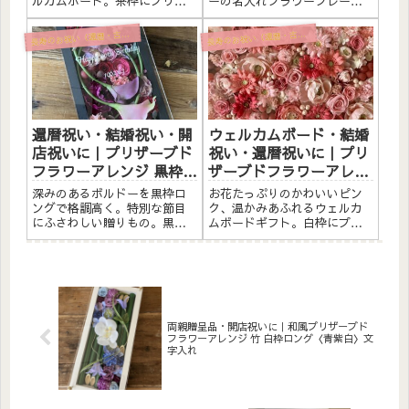
ルカムボード。茶枠にプリザ
ーの名入れフラワーフレー
ーブドフラワーと素材をたっ
ム。大切な節目のお祝いに贈
ぷりアレンジしました。アク
りたい、プリザーブドフラワ
寿のお祝い（還暦・古希・喜寿・米寿）
寿のお祝い（還暦・古希・喜寿・米寿）
長
長
リルプレートへのメッセージ
ーを使ったウッドフレームア
入れ無料。自立するので壁か
レンジです。白枠の中にレモ
けでも置き型でも飾れます。
ンイエローやオレンジ、やわ
こんな方へ和風ウェルカムボ
らかなホワイト系のお花をた
ードと...
っぷり詰...
還暦祝い・結婚祝い・開
ウェルカムボード・結婚
店祝いに｜プリザーブド
祝い・還暦祝いに｜プリ
フラワーアレンジ 黒枠ロ
ザーブドフラワーアレン
ング〈ボルドー〉文字入
ジ 白枠〈ピンク〉文字入
深みのあるボルドーを黒枠ロ
お花たっぷりのかわいいピン
れ
れ
ングで格調高く。特別な節目
ク、温かみあふれるウェルカ
にふさわしい贈りもの。黒枠
ムボードギフト。白枠にプリ
にプリザーブドフラワーと造
ザーブドフラワーと造花をた
花をたっぷりアレンジしまし
っぷりアレンジしました。ア
た。アクリルプレートへのメ
クリルプレートへのメッセー
ッセージ入れ無料。自立する
ジ入れ無料。自立するので壁
ので壁かけでも置き型でも飾
かけでも置き型でも飾れま
れます。こんな方へ還暦祝い
す。こんな方へウェルカムボ
（60...
ードとし...
両親贈呈品・開店祝いに｜和風プリザーブド
フラワーアレンジ 竹 白枠ロング〈青紫白〉文
字入れ