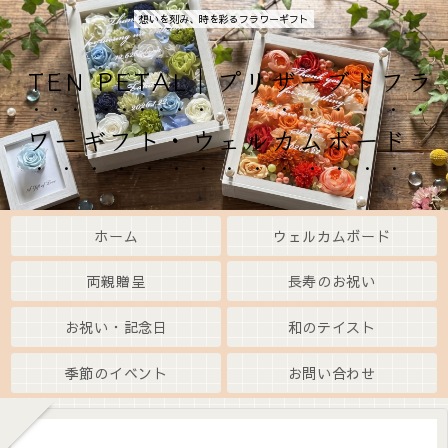
想いを刻み、時を彩るフラワーギフト
TEN PETAL｜プリザーブドフラ
ワーギフト・ウェルカムボード
ホーム
ウェルカムボード
両親贈呈
長寿のお祝い
お祝い・記念日
和のテイスト
季節のイベント
お問い合わせ