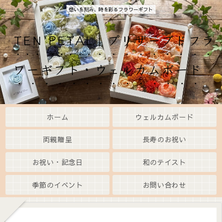
想いを刻み、時を彩るフラワーギフト
TEN PETAL｜プリザーブドフラ
ワーギフト・ウェルカムボード
ホーム
ウェルカムボード
両親贈呈
長寿のお祝い
お祝い・記念日
和のテイスト
季節のイベント
お問い合わせ