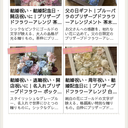
のに結婚...
のウェ...
結婚祝い・結婚記念日・
父の日ギフト｜ブルーバ
開店祝いに｜プリザーブ
ラのプリザーブドフラワ
ドフラワーアレンジ 茶枠
ーアレンジメント 茶木枠
〈シックピンク〉ゴール
〈ゴールド文字入れ〉
シックなピンクにゴールドの
お父さんへの感謝を、枯れな
ド文字入れ
文字が映える、大人の品格が
い花に込めて。父の日限定の
光る贈りもの。茶枠にプリザ
プリザーブドフラワーアレン
ーブドフラワーと造花をたっ
ジメント。深みのあるブルー
ぷりアレンジしました。アク
のバラとアジサイを、手づく
お祝い・記念日に贈る
お祝い・記念日に贈る
リルプレートへのメッセージ
りの茶木枠にたっぷりアレン
入れ無料。自立するので壁か
ジしました。アクリルプレー
けでも置き型でも飾れます。
トにはゴールドの文字で
こんな方へ結婚祝い・結婚記
「Thank you」が入り、特別
念日の...
感...
結婚祝い・退職祝い・開
結婚祝い・周年祝い・結
店祝いに｜名入れプリザ
婚記念日に｜プリザーブ
ーブドフラワー ボックス
ドフラワーアレンジ 白枠
アレンジ〈グレーブル
〈白〉ゴールド文字入れ
スタイリッシュなグレーブル
純白の花にゴールドの文字が
ー〉
ー、名入れで世界にひとつの
映える、格調高い特別な贈り
贈りものに。シックなグレー
もの。白枠にプリザーブドフ
ブルーのプリザーブドフラワ
ラワーと造花をたっぷりアレ
ーをボックスにたっぷりアレ
ンジしました。アクリルプレ
ンジ。アクリルプレートへの
ートへのメッセージ入れ無
名入れ（漢字・ひらがな・ア
料。自立するので壁かけでも