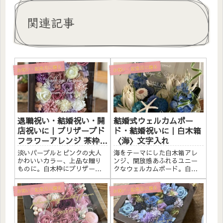
関連記事
お祝い・記念日に贈る
お祝い・記念日に贈る
退職祝い・結婚祝い・開
結婚式ウェルカムボー
店祝いに｜プリザーブド
ド・結婚祝いに｜白木箱
フラワーアレンジ 茶枠
〈海〉文字入れ
〈ピンクパープル白〉文
淡いパープルとピンクの大人
海をテーマにした白木箱アレ
字入れ
かわいいカラー、上品な贈り
ンジ、開放感あふれるユニー
ものに。白木枠にプリザーブ
クなウェルカムボード。白木
ドフラワーと造花をたっぷり
箱にプリザーブドフラワーと
アレンジしました。アクリル
素材をたっぷりアレンジしま
お祝い・記念日に贈る
お祝い・記念日に贈る
プレートへの白文字入れ無
した。アクリルプレートへの
料。自立するので壁かけでも
メッセージ入れ無料。自立す
置き型でも飾れます。こんな
るので壁かけでも置き型でも
方へ退職祝い・感謝の贈りも
飾れます。こんな方へ結婚式