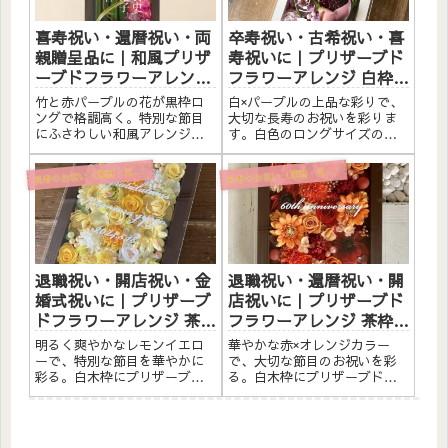
（60...
（60...
喜寿祝い・還暦祝い・両
卒寿祝い・古希祝い・喜
親贈呈品に｜和風プリザ
寿祝いに｜プリザーブド
ーブドフラワーアレンジ
フラワーアレンジ 白枠ロ
竹 黒枠ロング〈赤パープ
ング〈パープル〉文字入
竹と赤パープルの花が黒枠ロ
白×パープルの上品な彩りで、
ル〉文字入れ
れ
ングで格調高く。特別な節目
大切な長寿のお祝いを彩りま
にふさわしい和風アレンジ。
す。白色のロングサイズのウ
黒枠にプリザーブドフラワー
ッドフレームに、プリザーブ
と素材をたっぷりアレンジし
ドフラワーと造花を贅沢に詰
寿のお祝い（還暦・古希・喜寿・米寿）
寿のお祝い（還暦・古希・喜寿・米寿）
長
長
ました。アクリルプレートへ
め込みました。パープルのお
のメッセージ入れ無料。自立
花は長寿のお祝いにおすすめ
するので壁かけでも置き型で
です。アクリル板にはひとこ
も飾れます。こんな方へ喜寿
とメッセージをお入れするこ
祝い（...
とが...
退職祝い・開店祝い・金
退職祝い・還暦祝い・開
婚式祝いに｜プリザーブ
店祝いに｜プリザーブド
ドフラワーアレンジ 茶枠
フラワーアレンジ 茶枠
〈レモンイエロー〉文字
〈赤オレンジ〉文字入れ
明るく爽やかなレモンイエロ
華やかな赤×オレンジカラー
入れ
ーで、特別な節目を華やかに
で、大切な節目のお祝いを彩
彩る。白木枠にプリザーブド
る。白木枠にプリザーブドフ
フラワーと造花をたっぷりア
ラワーと造花をたっぷりアレ
レンジしました。アクリルプ
ンジしました。アクリルプレ
レートへの白文字入れ無料。
ートへの白文字入れ無料。自
自立するので壁かけでも置き
立するので壁かけでも置き型