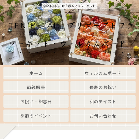
想いを刻み、時を彩るフラワーギフト
TEN PETAL｜プリザーブドフラ
ワーギフト・ウェルカムボード
ホーム
ウェルカムボード
両親贈呈
長寿のお祝い
お祝い・記念日
和のテイスト
季節のイベント
お問い合わせ