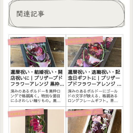
関連記事
寿のお祝い（還暦・古希・喜寿・米寿）
寿のお祝い（還暦・古希・喜寿・米寿）
長
長
還暦祝い・結婚祝い・開
還暦祝い・退職祝い・記
店祝いに｜プリザーブド
念日ギフトに｜プリザー
フラワーアレンジ 黒枠ロ
ブドフラワーアレンジ 茶
ング〈ボルドー〉文字入
枠ロング〈ボルドー〉ゴ
深みのあるボルドーを黒枠ロ
深みのあるボルドーにゴール
れ
ールド文字入れ
ングで格調高く。特別な節目
ドの文字が映える、格調ある
にふさわしい贈りもの。黒枠
ロングフレームギフト。茶枠
にプリザーブドフラワーと造
にプリザーブドフラワーと造
花をたっぷりアレンジしまし
花をたっぷりアレンジしまし
両親贈呈ギフト（結婚式）
寿のお祝い（還暦・古希・喜寿・米寿）
長
た。アクリルプレートへのメ
た。アクリルプレートへのメ
ッセージ入れ無料。自立する
ッセージ入れ無料。自立する
ので壁かけでも置き型でも飾
ので壁かけでも置き型でも飾
れます。こんな方へ還暦祝い
れます。こんな方へ還暦祝い