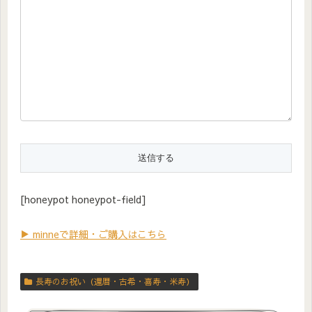
[honeypot honeypot-field]
▶ minneで詳細・ご購入はこちら
長寿のお祝い（還暦・古希・喜寿・米寿）