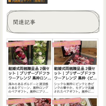
両親贈呈ギフト（結婚式）
関連記事
両親贈呈ギフト（結婚式）
両親贈呈ギフト（結婚式）
結婚式両親贈呈品 2個セ
結婚式両親贈呈品 2個セ
ット｜プリザーブドフラ
ット｜プリザーブドフラ
ワーアレンジ 黒枠ロング
ワーアレンジ 黒枠〈ピン
〈ボルドー＆グリーン〉
ク＆赤ピンク〉文字入れ
深みのあるボルドーと清涼感
シックな黒枠にピンクと赤ピ
文字入れ
のあるグリーン、黒枠ロング
ンクの華やか、モダンで洗練
のペアギフト。黒枠にプリザ
されたペアギフト。黒枠にプ
ーブドフラワーと造花をたっ
リザーブドフラワーと造花を
ぷりアレンジしました。アク
たっぷりアレンジしました。
両親贈呈ギフト（結婚式）
両親贈呈ギフト（結婚式）
リルプレートへのメッセージ
アクリルプレートへのメッセ