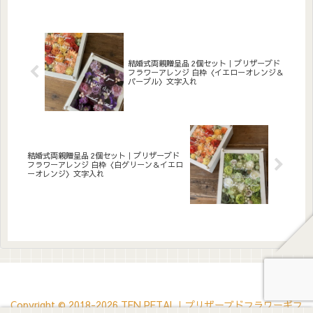
たっぷりアレンジしました。
ンジしました。アクリルプレ
アクリルプレートへの白文字
ートへの白文字入れ無料。自
入れ無料。自立するので壁か
立するので壁かけでも置き型
けでも置き型でも飾れます。
でも飾れます。こんな方へ結
こんな方へ結婚式の両親贈呈
婚式の両親贈呈品にピンク系
品に情...
でまと...
結婚式両親贈呈品 2個セット｜プリザーブド
フラワーアレンジ 白枠〈イエローオレンジ＆
パープル〉文字入れ
結婚式両親贈呈品 2個セット｜プリザーブド
フラワーアレンジ 白枠〈白グリーン＆イエロ
ーオレンジ〉文字入れ
Copyright © 2018-2026 TEN PETAL｜プリザーブドフラワーギフ