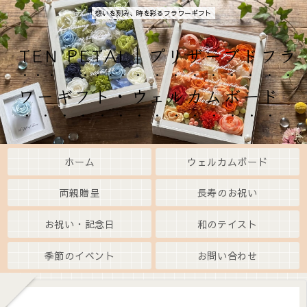
想いを刻み、時を彩るフラワーギフト
TEN PETAL｜プリザーブドフラ
ワーギフト・ウェルカムボード
ホーム
ウェルカムボード
両親贈呈
長寿のお祝い
お祝い・記念日
和のテイスト
季節のイベント
お問い合わせ