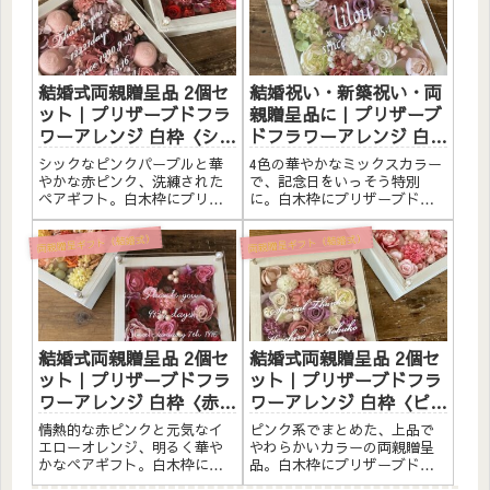
入れ無料。自立するので壁か
ージ入れ無料。自立するので
けでも置き型でも飾れます。
壁かけでも置き型でも飾れま
こんな方へ結婚式の両親贈呈
す。こんな方へ結婚式の両親
品にボ...
贈呈品...
結婚式両親贈呈品 2個セ
結婚祝い・新築祝い・両
ット｜プリザーブドフラ
親贈呈品に｜プリザーブ
ワーアレンジ 白枠〈シッ
ドフラワーアレンジ 白枠
クピンクパープル＆赤ピ
〈ピンクパープル白グリ
シックなピンクパープルと華
4色の華やかなミックスカラー
ンク〉文字入れ
ーン〉文字入れ
やかな赤ピンク、洗練された
で、記念日をいっそう特別
ペアギフト。白木枠にプリザ
に。白木枠にプリザーブドフ
ーブドフラワーと造花をたっ
ラワーと造花をたっぷりアレ
ぷりアレンジしました。アク
ンジしました。アクリルプレ
両親贈呈ギフト（結婚式）
両親贈呈ギフト（結婚式）
リルプレートへの白文字入れ
ートへの白文字入れ無料。自
無料。自立するので壁かけで
立するので壁かけでも置き型
も置き型でも飾れます。こん
でも飾れます。こんな方へ結
な方へ結婚式の両親贈呈品に
婚祝い・結婚式の両親贈呈品
シック...
に新築...
結婚式両親贈呈品 2個セ
結婚式両親贈呈品 2個セ
ット｜プリザーブドフラ
ット｜プリザーブドフラ
ワーアレンジ 白枠〈赤ピ
ワーアレンジ 白枠〈ピン
ンク＆イエローオレン
ク＆ピンクパープル白〉
情熱的な赤ピンクと元気なイ
ピンク系でまとめた、上品で
ジ〉文字入れ
文字入れ
エローオレンジ、明るく華や
やわらかいカラーの両親贈呈
かなペアギフト。白木枠にプ
品。白木枠にプリザーブドフ
リザーブドフラワーと造花を
ラワーと造花をたっぷりアレ