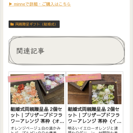
▶ minneで詳細・ご購入はこちら
両親贈呈ギフト（結婚式）
関連記事
両親贈呈ギフト（結婚式）
両親贈呈ギフト（結婚式）
結婚式両親贈呈品 2個セ
結婚式両親贈呈品 2個セ
ット｜プリザーブドフラ
ット｜プリザーブドフラ
ワーアレンジ 茶枠〈オレ
ワーアレンジ 茶枠〈イエ
ンジベージュ白＆パープ
ローオレンジ＆白グリー
オレンジベージュ白の温かみ
明るいイエローオレンジと清
ルピンク白〉文字入れ
ン〉文字入れ