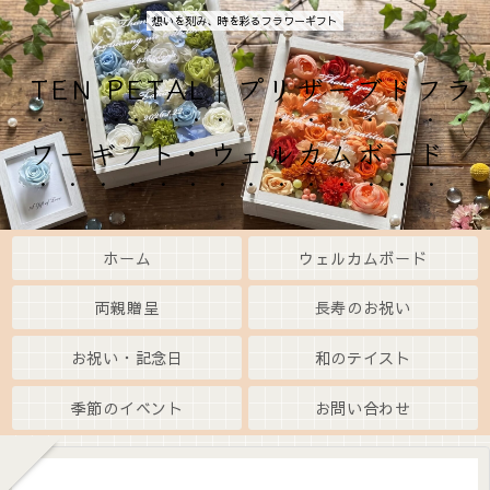
想いを刻み、時を彩るフラワーギフト
TEN PETAL｜プリザーブドフラ
ワーギフト・ウェルカムボード
ホーム
ウェルカムボード
両親贈呈
長寿のお祝い
お祝い・記念日
和のテイスト
季節のイベント
お問い合わせ