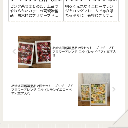
ク＆ピンクパープル白〉
ロング〈イエローオレン
ピンク系でまとめた、上品で
明るく元気なイエローオレン
文字入れ
ジ〉文字入れ
やわらかいカラーの両親贈呈
ジをロングフレームで存在感
品。白木枠にプリザーブドフ
たっぷりに。茶枠にプリザー
ラワーと造花をたっぷりアレ
ブドフラワーと造花をたっぷ
ンジしました。アクリルプレ
りアレンジしました。アクリ
ートへの白文字入れ無料。自
ルプレートへのメッセージ入
立するので壁かけでも置き型
れ無料。自立するので壁かけ
でも飾れます。こんな方へ結
でも置き型でも飾れます。こ
婚式の両親贈呈品にピンク系
んな方へ結婚式の両親贈呈品
でまと...
に退職...
結婚式両親贈呈品 2個セット｜プリザーブド
フラワーアレンジ 白枠〈レッドペア〉文字入
れ
結婚式両親贈呈品 2個セット｜プリザーブド
フラワーアレンジ 白枠〈レモンイエローペ
ア〉文字入れ