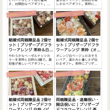
とパープルピンク白の優美
楚な白グリーン、対照的な美
さ、対照的なペアギフト。茶
しさのペアギフト。茶枠にプ
枠にプリザーブドフラワーと
リザーブドフラワーと造花を
造花をたっぷりアレンジしま
たっぷりアレンジしました。
両親贈呈ギフト（結婚式）
両親贈呈ギフト（結婚式）
した。アクリルプレートへの
アクリルプレートへのメッセ
メッセージ入れ無料。自立す
ージ入れ無料。自立するので
るので壁かけでも置き型でも
壁かけでも置き型でも飾れま
飾れます。こんな方へ結婚式
す。こんな方へ結婚式の両親
の両親贈...
贈呈品...
結婚式両親贈呈品 2個セ
結婚式両親贈呈品 2個セ
ット｜プリザーブドフラ
ット｜プリザーブドフラ
ワーアレンジ 茶枠＆白枠
ワーアレンジ 茶枠〈オレ
〈ヘーゼルナッツ〉文字
ンジ白ベージュペア〉文
やわらかなヘーゼルナッツカ
オレンジ白ベージュのおそろ
入れ
字入れ
ラーを茶枠と白枠の2種で。素
いペア、温かみと優しさが伝
材感が美しいペアギフト。
わるギフト。茶枠にプリザー
茶・白枠にプリザーブドフラ
ブドフラワーと造花をたっぷ
ワーと造花をたっぷりアレン
りアレンジしました。アクリ
両親贈呈ギフト（結婚式）
両親贈呈ギフト（結婚式）
ジしました。アクリルプレー
ルプレートへのメッセージ入
トへのメッセージ入れ無料。
れ無料。自立するので壁かけ
自立するので壁かけでも置き
でも置き型でも飾れます。こ
型でも飾れます。こんな方へ
んな方へ結婚式の両親贈呈品
結婚式...
に温か...
結婚式両親贈呈品 2個セ
両親贈呈品・退職祝い・
ット｜プリザーブドフラ
開店祝いに｜プリザーブ
ワーアレンジ 白枠〈ピン
ドフラワーアレンジ 茶枠