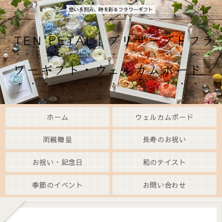
想いを刻み、時を彩るフラワーギフト
TEN PETAL｜プリザーブドフラ
ワーギフト・ウェルカムボード
ホーム
ウェルカムボード
両親贈呈
長寿のお祝い
お祝い・記念日
和のテイスト
季節のイベント
お問い合わせ