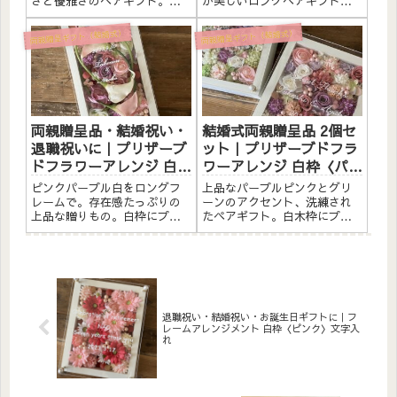
さと優雅さのペアギフト。白
が美しいロングペアギフト。
白〉文字入れ
木枠にプリザーブドフラワー
茶・白枠にプリザーブドフラ
と造花をたっぷりアレンジし
ワーと造花をたっぷりアレン
両親贈呈ギフト（結婚式）
両親贈呈ギフト（結婚式）
ました。アクリルプレートへ
ジしました。アクリルプレー
の白文字入れ無料。自立する
トへのメッセージ入れ無料。
ので壁かけでも置き型でも飾
自立するので壁かけでも置き
れます。こんな方へ結婚式の
型でも飾れます。こんな方へ
両親贈...
結婚式...
両親贈呈品・結婚祝い・
結婚式両親贈呈品 2個セ
退職祝いに｜プリザーブ
ット｜プリザーブドフラ
ドフラワーアレンジ 白枠
ワーアレンジ 白枠〈パー
ロング〈ピンクパープル
プルピンク白＆パープル
ピンクパープル白をロングフ
上品なパープルピンクとグリ
白〉文字入れ
ピンク白グリーン〉文字
レームで。存在感たっぷりの
ーンのアクセント、洗練され
上品な贈りもの。白枠にプリ
たペアギフト。白木枠にプリ
入れ
ザーブドフラワーと造花をた
ザーブドフラワーと造花をた
っぷりアレンジしました。ア
っぷりアレンジしました。ア
クリルプレートへのメッセー
クリルプレートへの白文字入
ジ入れ無料。自立するので壁
れ無料。自立するので壁かけ
かけでも置き型でも飾れま
でも置き型でも飾れます。こ
す。こんな方へ結婚式の両親
んな方へ結婚式の両親贈呈品
贈呈品に...
に上品...
退職祝い・結婚祝い・お誕生日ギフトに｜フ
レームアレンジメント 白枠〈ピンク〉文字入
れ