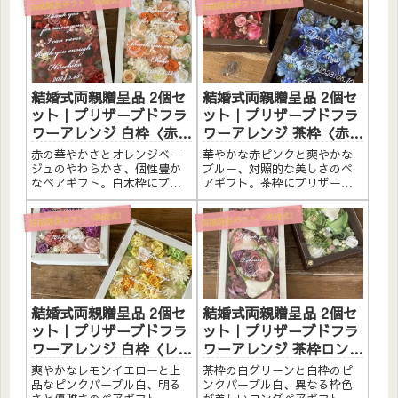
両親贈呈ギフト（結婚式）
両親贈呈ギフト（結婚式）
結婚式両親贈呈品 2個セ
結婚式両親贈呈品 2個セ
ット｜プリザーブドフラ
ット｜プリザーブドフラ
ワーアレンジ 白枠〈赤＆
ワーアレンジ 茶枠〈赤ピ
オレンジベージュ白〉文
ンク＆ブルー〉文字入れ
赤の華やかさとオレンジベー
華やかな赤ピンクと爽やかな
字入れ
ジュのやわらかさ、個性豊か
ブルー、対照的な美しさのペ
なペアギフト。白木枠にプリ
アギフト。茶枠にプリザーブ
ザーブドフラワーと造花をた
ドフラワーと造花をたっぷり
っぷりアレンジしました。ア
アレンジしました。アクリル
両親贈呈ギフト（結婚式）
両親贈呈ギフト（結婚式）
クリルプレートへの白文字入
プレートへのメッセージ入れ
れ無料。自立するので壁かけ
無料。自立するので壁かけで
でも置き型でも飾れます。こ
も置き型でも飾れます。こん
んな方へ結婚式の両親贈呈品
な方へ結婚式の両親贈呈品に
に赤と...
華やか...
結婚式両親贈呈品 2個セ
結婚式両親贈呈品 2個セ
ット｜プリザーブドフラ
ット｜プリザーブドフラ
ワーアレンジ 白枠〈レモ
ワーアレンジ 茶枠ロング
ンイエロー＆ピンクパー
〈白グリーン〉＆白枠ロ
爽やかなレモンイエローと上
茶枠の白グリーンと白枠のピ
プル白〉文字入れ
ング〈ピンクパープル
品なピンクパープル白、明る
ンクパープル白、異なる枠色