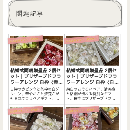
関連記事
両親贈呈ギフト（結婚式）
両親贈呈ギフト（結婚式）
結婚式両親贈呈品 2個セ
結婚式両親贈呈品 2個セ
ット｜プリザーブドフラ
ット｜プリザーブドフラ
ワーアレンジ 白枠〈赤ピ
ワーアレンジ 白枠〈白ペ
ンク〉＆茶枠〈白グリー
ア〉文字入れ
白枠の赤ピンクと茶枠の白グ
純白のおそろいペア、清潔感
ン〉文字入れ
リーン、華やかさと清楚さが
と格調が伝わる特別なギフ
引き立て合うペアギフト。
ト。白枠にプリザーブドフラ
白・茶枠にプリザーブドフラ
ワーと造花をたっぷりアレン
ワーと造花をたっぷりアレン
ジしました。アクリルプレー
両親贈呈ギフト（結婚式）
両親贈呈ギフト（結婚式）
ジしました。アクリルプレー
トへのメッセージ入れ無料。
トへのメッセージ入れ無料。
自立するので壁かけでも置き
自立するので壁かけでも置き
型でも飾れます。こんな方へ
型でも飾れます。こんな方へ
結婚式の両親贈呈品に純白で