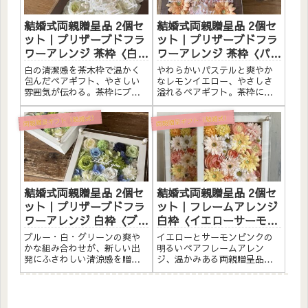
結婚式の...
そろえた...
結婚式両親贈呈品 2個セ
結婚式両親贈呈品 2個セ
ット｜プリザーブドフラ
ット｜プリザーブドフラ
ワーアレンジ 茶枠〈白ペ
ワーアレンジ 茶枠〈パス
ア〉文字入れ
テル＆レモンイエロー〉
白の清潔感を茶木枠で温かく
やわらかいパステルと爽やか
文字入れ
包んだペアギフト、やさしい
なレモンイエロー、やさしさ
雰囲気が伝わる。茶枠にプリ
溢れるペアギフト。茶枠にプ
ザーブドフラワーと造花をた
リザーブドフラワーと造花を
っぷりアレンジしました。ア
たっぷりアレンジしました。
両親贈呈ギフト（結婚式）
両親贈呈ギフト（結婚式）
クリルプレートへのメッセー
アクリルプレートへのメッセ
ジ入れ無料。自立するので壁
ージ入れ無料。自立するので
かけでも置き型でも飾れま
壁かけでも置き型でも飾れま
す。こんな方へ結婚式の両親
す。こんな方へ結婚式の両親
贈呈品に...
贈呈品...
結婚式両親贈呈品 2個セ
結婚式両親贈呈品 2個セ
ット｜プリザーブドフラ
ット｜フレームアレンジ
ワーアレンジ 白枠〈ブル
白枠〈イエローサーモン
ー白グリーンペア〉文字
ピンク〉文字入れ
ブルー・白・グリーンの爽や
イエローとサーモンピンクの
入れ
かな組み合わせが、新しい出
明るいペアフレームアレン
発にふさわしい清涼感を贈り
ジ、温かみある両親贈呈品。
ます。白いウッドフレームに
プリザーブドフラワーと素材
プリザーブドフラワーと造花
をたっぷりアレンジしまし
を詰め込んだ、結婚式の両親
た。アクリルプレートへのメ
贈呈品用2個セットです。アク
ッセージ入れ無料。こんな方