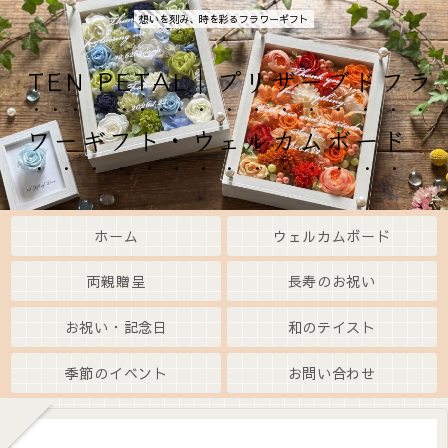
想いを刻み、時を彩るフラワーギフト
TEN PETAL｜プリザーブドフラ
ワーギフト・ウェルカムボード
ホーム
ウェルカムボード
両親贈呈
長寿のお祝い
お祝い・記念日
和のテイスト
季節のイベント
お問い合わせ