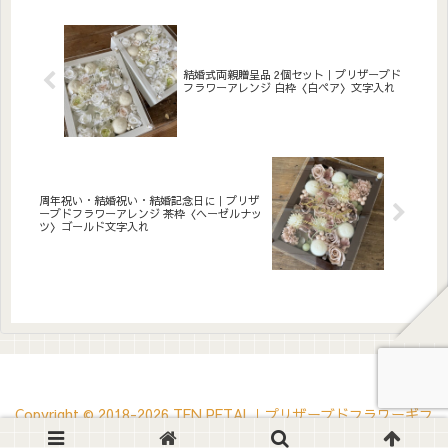
ルプレートへの白文字入れ無
親贈呈品用2個セットです。ア
料。自立するので壁かけでも
クリル板にひとことメッセー
置き型でも飾れます。こんな
ジ・お名前・日付けなどを白
方へ結婚式の両親贈呈品に清
文字（無料）でお入れしま
涼感あ...
す。華...
結婚式両親贈呈品 2個セット｜プリザーブド
フラワーアレンジ 白枠〈白ペア〉文字入れ
周年祝い・結婚祝い・結婚記念日に｜プリザ
ーブドフラワーアレンジ 茶枠〈ヘーゼルナッ
ツ〉ゴールド文字入れ
Copyright © 2018-2026 TEN PETAL｜プリザーブドフラワーギフ
ト・ウェルカムボード All Rights Reserved.