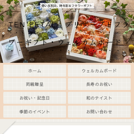
想いを刻み、時を彩るフラワーギフト
TEN PETAL｜プリザーブドフラ
ワーギフト・ウェルカムボード
ホーム
ウェルカムボード
両親贈呈
長寿のお祝い
お祝い・記念日
和のテイスト
季節のイベント
お問い合わせ