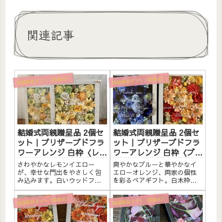
関連記事
両親贈呈ギフト（結婚式）
両親贈呈ギフト（結婚式）
結婚式両親贈呈品 2個セ
結婚式両親贈呈品 2個セ
ット｜プリザーブドフラ
ット｜プリザーブドフラ
ワーアレンジ 白枠〈レモ
ワーアレンジ 白枠〈ブル
ンイエローペア〉文字入
ー＆イエローオレンジ〉
さわやかなレモンイエロー
爽やかなブルーと華やかなイ
れ
文字入れ
が、幸せな門出をやさしく包
エローオレンジ、両家の個性
み込みます。白いウッドフレ
を彩るペアギフト。白木枠に
ームにプリザーブドフラワー
プリザーブドフラワーと造花
と造花を詰め込んだ、結婚式
をたっぷりアレンジしまし
両親贈呈ギフト（結婚式）
両親贈呈ギフト（結婚式）
の両親贈呈品用2個セットで
た。アクリルプレートへの白
す。アクリル板にひとことメ
文字入れ無料。自立するので
ッセージ・お名前・日付けな
壁かけでも置き型でも飾れま