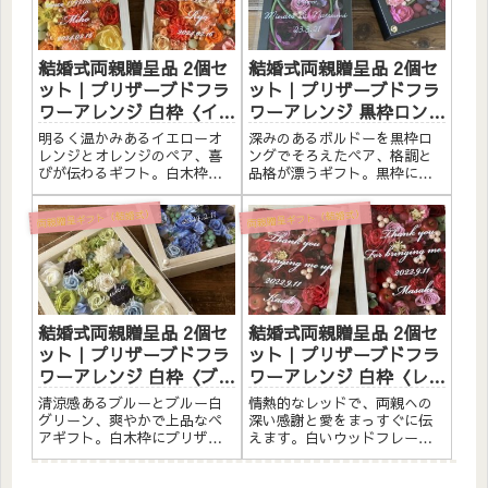
どを白文字（無料）でお入れ
す。こんな方へ結婚式の両親
します。...
贈呈品に...
結婚式両親贈呈品 2個セ
結婚式両親贈呈品 2個セ
ット｜プリザーブドフラ
ット｜プリザーブドフラ
ワーアレンジ 白枠〈イエ
ワーアレンジ 黒枠ロング
ローオレンジ＆オレン
〈ボルドーペア〉文字入
明るく温かみあるイエローオ
深みのあるボルドーを黒枠ロ
ジ〉文字入れ
れ
レンジとオレンジのペア、喜
ングでそろえたペア、格調と
びが伝わるギフト。白木枠に
品格が漂うギフト。黒枠にプ
プリザーブドフラワーと造花
リザーブドフラワーと造花を
をたっぷりアレンジしまし
たっぷりアレンジしました。
両親贈呈ギフト（結婚式）
両親贈呈ギフト（結婚式）
た。アクリルプレートへの白
アクリルプレートへのメッセ
文字入れ無料。自立するので
ージ入れ無料。自立するので
壁かけでも置き型でも飾れま
壁かけでも置き型でも飾れま
す。こんな方へ結婚式の両親
す。こんな方へ結婚式の両親
贈呈品に...
贈呈品...
結婚式両親贈呈品 2個セ
結婚式両親贈呈品 2個セ
ット｜プリザーブドフラ
ット｜プリザーブドフラ
ワーアレンジ 白枠〈ブル
ワーアレンジ 白枠〈レッ
ー＆ブルー白グリーン〉
ドペア〉文字入れ
清涼感あるブルーとブルー白
情熱的なレッドで、両親への
文字入れ
グリーン、爽やかで上品なペ
深い感謝と愛をまっすぐに伝
アギフト。白木枠にプリザー
えます。白いウッドフレーム
ブドフラワーと造花をたっぷ
にプリザーブドフラワーと造
りアレンジしました。アクリ
花を詰め込んだ、結婚式の両