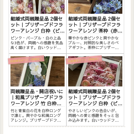
す。こんな方へ結婚式の両親
な方へ米寿祝い（88歳）・長
贈呈品に...
寿の...
結婚式両親贈呈品 2個セ
結婚式両親贈呈品 2個セ
ット｜プリザーブドフラ
ット｜プリザーブドフラ
ワーアレンジ 白枠〈ピン
ワーアレンジ 茶枠〈赤ピ
クパープル白ペア〉文字
ンク＆ブルー〉文字入れ
ピンク・パープル・白の上品
華やかな赤ピンクと爽やかな
入れ
な3色が、両親への感謝を気品
ブルー、対照的な美しさのペ
高く届けます。白いウッドフ
アギフト。茶枠にプリザーブ
レームにプリザーブドフラワ
ドフラワーと造花をたっぷり
ーと造花を詰め込んだ、結婚
アレンジしました。アクリル
両親贈呈ギフト（結婚式）
両親贈呈ギフト（結婚式）
式の両親贈呈品用2個セットで
プレートへのメッセージ入れ
す。アクリル板にひとことメ
無料。自立するので壁かけで
ッセージ・お名前・日付けな
も置き型でも飾れます。こん
どを白文字（無料）でお入れ
な方へ結婚式の両親贈呈品に
し...
華やか...
両親贈呈品・開店祝いに
結婚式両親贈呈品 2個セ
｜和風プリザーブドフラ
ット｜プリザーブドフラ
ワーアレンジ 竹 白枠ロ
ワーアレンジ 白枠〈ピン
ング〈青紫白〉文字入れ
クペア〉文字入れ
竹と青紫白の花を白枠ロング
やさしいピンクの色合いが、
で凛と。爽やかな和風ロング
両親への愛と感謝をそっと包
アレンジ。プリザーブドフラ
み込みます。白いウッドフレ
ワーと素材をたっぷりアレン
ームにプリザーブドフラワー
ジしました。アクリルプレー
と造花を詰め込んだ、結婚式