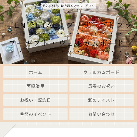
想いを刻み、時を彩るフラワーギフト
TEN PETAL｜プリザーブドフラ
ワーギフト・ウェルカムボード
ホーム
ウェルカムボード
両親贈呈
長寿のお祝い
お祝い・記念日
和のテイスト
季節のイベント
お問い合わせ