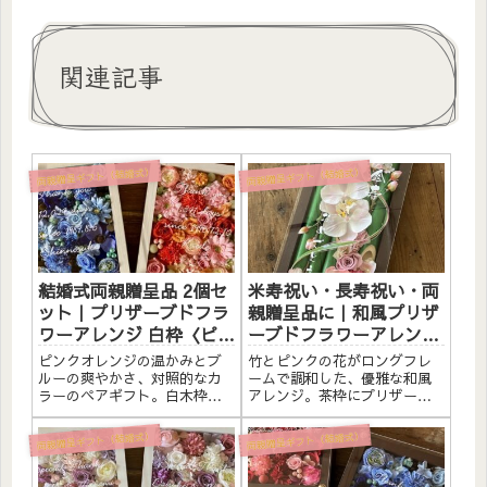
関連記事
両親贈呈ギフト（結婚式）
両親贈呈ギフト（結婚式）
結婚式両親贈呈品 2個セ
米寿祝い・長寿祝い・両
ット｜プリザーブドフラ
親贈呈品に｜和風プリザ
ワーアレンジ 白枠〈ピン
ーブドフラワーアレンジ
クオレンジ＆ブルー〉文
竹 茶枠ロング〈ピンク〉
ピンクオレンジの温かみとブ
竹とピンクの花がロングフレ
字入れ
文字入れ
ルーの爽やかさ、対照的なカ
ームで調和した、優雅な和風
ラーのペアギフト。白木枠に
アレンジ。茶枠にプリザーブ
プリザーブドフラワーと造花
ドフラワーと素材をたっぷり
をたっぷりアレンジしまし
アレンジしました。アクリル
両親贈呈ギフト（結婚式）
両親贈呈ギフト（結婚式）
た。アクリルプレートへの白
プレートへのメッセージ入れ
文字入れ無料。自立するので
無料。自立するので壁かけで
壁かけでも置き型でも飾れま
も置き型でも飾れます。こん