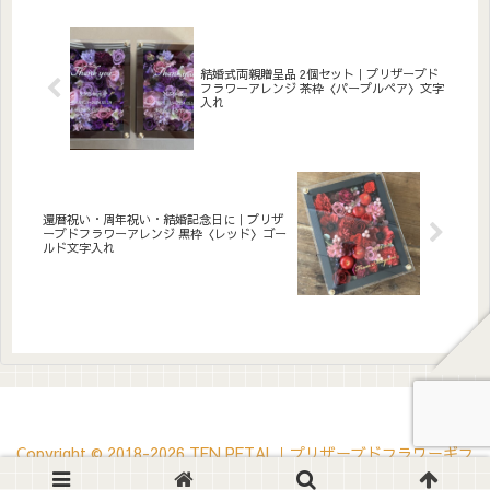
トへのメッセージ入れ無料。
の両親贈呈品用2個セットで
こんな方へ結婚式の両親贈呈
す。アクリル板にひとことメ
品に開店祝い・サロンオープ
ッセージ・お名前・日付けな
ン祝いに長寿のお祝いに退職
どを白文字（無料）でお入れ
祝いに...
します...
結婚式両親贈呈品 2個セット｜プリザーブド
フラワーアレンジ 茶枠〈パープルペア〉文字
入れ
還暦祝い・周年祝い・結婚記念日に｜プリザ
ーブドフラワーアレンジ 黒枠〈レッド〉ゴー
ルド文字入れ
Copyright © 2018-2026 TEN PETAL｜プリザーブドフラワーギフ
ト・ウェルカムボード All Rights Reserved.