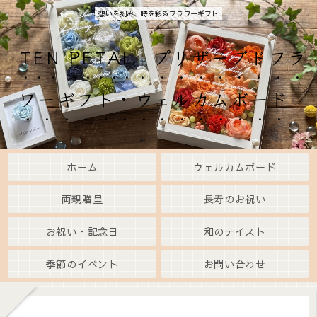
想いを刻み、時を彩るフラワーギフト
TEN PETAL｜プリザーブドフラ
ワーギフト・ウェルカムボード
ホーム
ウェルカムボード
両親贈呈
長寿のお祝い
お祝い・記念日
和のテイスト
季節のイベント
お問い合わせ