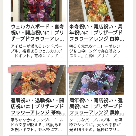
お好きなメッセージを白文字
入れ無料。自立するので壁か
で無料入れ。自立するので飾
けでも置き型でも飾れます。
る場所を選ばず、横置きにも
こんな方へ和風ウェルカムボ
対応し...
ードと...
ウェルカムボード・喜寿
米寿祝い・開店祝い・周
祝い・開店祝いに｜プリ
年祝いに｜プリザーブド
ザーブドフラワーアレン
フラワーアレンジ 白枠ロ
ジ 茶枠〈レッドパープ
ング〈イエローオレン
アイビーが添えるレッドパー
明るく元気なイエローオレン
ル〉文字入れ
ジ〉文字入れ
プル、格調あるウェルカムボ
ジを白枠ロングで存在感たっ
ードギフト。茶枠にプリザー
ぷりに。白枠にプリザーブド
ブドフラワーと造花をたっぷ
フラワーと造花をたっぷりア
りアレンジしました。アクリ
レンジしました。アクリルプ
寿のお祝い（還暦・古希・喜寿・米寿）
寿のお祝い（還暦・古希・喜寿・米寿）
長
長
ルプレートへのメッセージ入
レートへのメッセージ入れ無
れ無料。自立するので壁かけ
料。自立するので壁かけでも
でも置き型でも飾れます。こ
置き型でも飾れます。こんな
んな方へウェルカムボードと
方へ米寿祝い（88歳）・長寿
して喜...
のお...
還暦祝い・退職祝い・開
周年祝い・開店祝い・還
店祝いに｜プリザーブド
暦祝いに｜プリザーブド
フラワーアレンジ 茶枠
フラワーアレンジ 黒枠
〈赤オレンジ〉ゴールド
〈パープルブルー〉文字
華やかな赤×オレンジにゴール
クールなパープル×ブルーを黒
文字入れ
入れ
ドの文字が映える、格調ある
枠でシックに。大人の品格が
お祝いギフト。茶木枠にプリ
光る贈りもの。黒枠にプリザ
ザーブドフラワーと造花をた
ーブドフラワーと造花をたっ