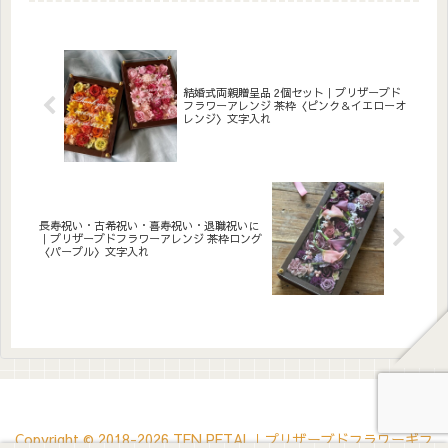
っぷりアレンジしました。ア
ぷりアレンジしました。アク
クリルプレートへのメッセー
リルプレートへのメッセージ
ジ入れ無料。自立するので壁
入れ無料。自立するので壁か
かけでも置き型でも飾れま
けでも置き型でも飾れます。
す。こんな方へ還暦祝い（60
こんな方へ周年祝い・記念日
歳）...
のお...
結婚式両親贈呈品 2個セット｜プリザーブド
フラワーアレンジ 茶枠〈ピンク＆イエローオ
レンジ〉文字入れ
長寿祝い・古希祝い・喜寿祝い・退職祝いに
｜プリザーブドフラワーアレンジ 茶枠ロング
〈パープル〉文字入れ
Copyright © 2018-2026 TEN PETAL｜プリザーブドフラワーギフ