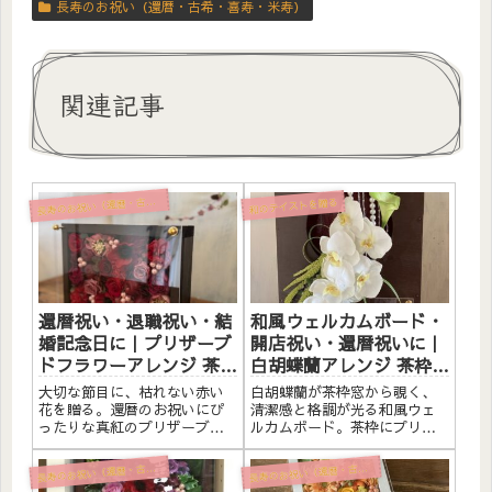
長寿のお祝い（還暦・古希・喜寿・米寿）
関連記事
寿のお祝い（還暦・古希・喜寿・米寿）
長
和のテイストを贈る
還暦祝い・退職祝い・結
和風ウェルカムボード・
婚記念日に｜プリザーブ
開店祝い・還暦祝いに｜
ドフラワーアレンジ 茶枠
白胡蝶蘭アレンジ 茶枠窓
〈レッド〉文字入れ
〈白〉文字入れ
大切な節目に、枯れない赤い
白胡蝶蘭が茶枠窓から覗く、
花を贈る。還暦のお祝いにぴ
清潔感と格調が光る和風ウェ
ったりな真紅のプリザーブド
ルカムボード。茶枠にプリザ
フラワーを、手づくりの茶木
ーブドフラワーと素材をたっ
枠にたっぷりとアレンジしま
ぷりアレンジしました。アク
寿のお祝い（還暦・古希・喜寿・米寿）
寿のお祝い（還暦・古希・喜寿・米寿）
長
長
した。アクリルプレートには
リルプレートへのメッセージ