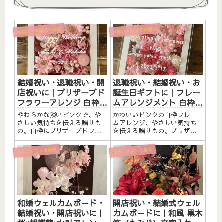
お祝い・記念日に贈る
お祝い・記念日に贈る
結婚祝い・退職祝い・開
退職祝い・結婚祝い・お
店祝いに｜プリザーブド
誕生日ギフトに｜フレー
フラワーアレンジ 白枠
ムアレンジメント 白枠
〈淡いピンク〉文字入れ
〈ピンク〉文字入れ
やわらかな淡いピンクで、や
かわいいピンクの白枠フレー
さしい気持ちを伝える贈りも
ムアレンジ、やさしい気持ち
の。白枠にプリザーブドフラ
を伝える贈りもの。プリザー
ワーと造花をたっぷりアレン
ブドフラワーと素材をたっぷ
ジしました。アクリルプレー
りアレンジしました。アクリ
和のテイストを贈る
和のテイストを贈る
トへのメッセージ入れ無料。
ルプレートへのメッセージ入
自立するので壁かけでも置き
れ無料。こんな方へ退職祝
型でも飾れます。こんな方へ
い・感謝の贈りものに結婚祝
結婚祝い・記念日ギフトに退
い・記念日ギフトにお誕生日
職祝い...
プレゼン...
和婚ウェルカムボード・
開店祝い・結婚式ウェル
結婚祝い・開店祝いに｜
カムボードに｜和風 黒木