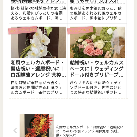
桜×胡蝶蘭×水引アレンジ
箱〈もみじ〉文字入れ
黒枠丸窓〈ピンク桜〉文
桜×胡蝶蘭×水引が黒枠丸窓に映
もみじを黒木箱に飾った、秋
字入れ
える、和婚にぴったりの格調
の風情あふれる和風ウェルカ
あるウェルカムボード。黒枠
ムボード。黒木箱にプリザー
にプリザーブドフラワーと素
ブドフラワーと素材をたっぷ
材をたっぷりアレンジしまし
りアレンジしました。アクリ
和のテイストを贈る
ウェルカムボード
た。アクリルプレートへのメ
ルプレートへのメッセージ入
ッセージ入れ無料。自立する
れ無料。自立するので壁かけ
ので壁かけでも置き型でも飾
でも置き型でも飾れます。こ
れます。こんな方へ和婚・和
んな方へ開店祝い・サロンオ
風...
ープン...
和風ウェルカムボード・
結婚祝い・ウェルカムス
開店祝い・還暦祝いに｜
ペースに｜ウェディング
白胡蝶蘭アレンジ 茶枠窓
ドール付きプリザーブド
〈白〉文字入れ
フラワーアレンジ〈苔ウ
白胡蝶蘭が茶枠窓から覗く、
苔ウサギの新郎新婦ウェディ
サギ新郎新婦〉
清潔感と格調が光る和風ウェ
ングドール付き、世界にひと
ルカムボード。茶枠にプリザ
つの特別な結婚祝いギフト。
ーブドフラワーと素材をたっ
プリザーブドフラワーと素材
ぷりアレンジしました。アク
をたっぷりアレンジしまし
リルプレートへのメッセージ
た。アクリルプレートへのメ
入れ無料。自立するので壁か
ッセージ入れ無料。こんな方
けでも置き型でも飾れます。
へ結婚式のウェルカムスペー
こんな方へ和風ウェルカムボ
スの演出に結婚祝い・記念日
ードと...
ギフトに...
和婚ウェルカムボード・結婚祝い・退職祝い
に｜もみじ×水引アレンジ 黒枠丸窓〈秋紅
葉〉文字入れ