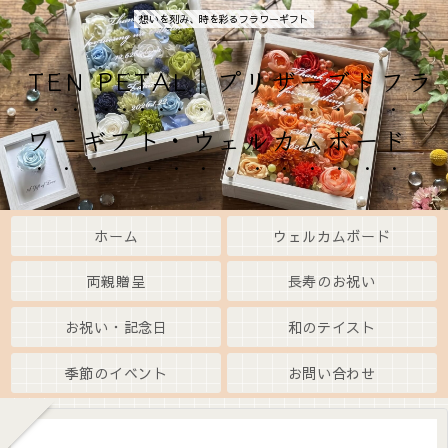
想いを刻み、時を彩るフラワーギフト
TEN PETAL｜プリザーブドフラ
ワーギフト・ウェルカムボード
ホーム
ウェルカムボード
両親贈呈
長寿のお祝い
お祝い・記念日
和のテイスト
季節のイベント
お問い合わせ