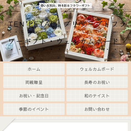
想いを刻み、時を彩るフラワーギフト
TEN PETAL｜プリザーブドフラ
ワーギフト・ウェルカムボード
ホーム
ウェルカムボード
両親贈呈
長寿のお祝い
お祝い・記念日
和のテイスト
季節のイベント
お問い合わせ