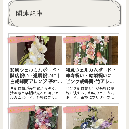
関連記事
和のテイストを贈る
和のテイストを贈る
和風ウェルカムボード・
和風ウェルカムボード・
開店祝い・還暦祝いに｜
卒寿祝い・結婚祝いに｜
白胡蝶蘭アレンジ 茶枠窓
ピンク胡蝶蘭×竹アレン
〈白〉文字入れ
ジ 茶枠〈ピンク〉文字入
白胡蝶蘭が茶枠窓から覗く、
ピンク胡蝶蘭と竹が茶枠に優
れ
清潔感と格調が光る和風ウェ
雅に映える、和風ウェルカム
ルカムボード。茶枠にプリザ
ボード。茶枠にプリザーブド
ーブドフラワーと素材をたっ
フラワーと素材をたっぷりア
ぷりアレンジしました。アク
レンジしました。アクリルプ
和のテイストを贈る
ウェルカムボード
リルプレートへのメッセージ
レートへのメッセージ入れ無
入れ無料。自立するので壁か
料。自立するので壁かけでも
けでも置き型でも飾れます。
置き型でも飾れます。こんな
こんな方へ和風ウェルカムボ
方へ和風ウェルカムボードと