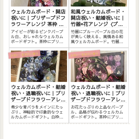
ードと...
して卒...
ウェルカムボード・開店
和風ウェルカムボード・
祝いに｜プリザーブドフ
開店祝い・結婚祝いに｜
ラワーアレンジ 茶枠 ア
竹器×花アレンジ〈ブル
イビー〈ピンクパープル
ーパープル白〉文字入れ
アイビーが彩るピンクパープ
竹器にブルーパープル白の花
白〉文字入れ
ル白、おしゃれなウェルカム
が美しく映える、風情ある和
ボードギフト。茶枠にプリザ
風ウェルカムボード。竹器に
ーブドフラワーと造花をたっ
プリザーブドフラワーと素材
ぷりアレンジしました。アク
をたっぷりアレンジしまし
お祝い・記念日に贈る
お祝い・記念日に贈る
リルプレートへのメッセージ
た。アクリルプレートへのメ
入れ無料。自立するので壁か
ッセージ入れ無料。自立する
けでも置き型でも飾れます。
ので壁かけでも置き型でも飾
こんな方へウェルカムボード
れます。こんな方へ和風ウェ
として...
ルカムボ...
ウェルカムボード・結婚
ウェルカムボード・結婚
祝い・退職祝いに｜プリ
祝い・退職祝いに｜プリ
ザーブドフラワーアレン
ザーブドフラワーアレン
ジ 白枠〈青バラ〉文字入
ジ 茶枠〈パープル〉文字
希少な青バラをメインにたっ
お花たっぷりの上品なパープ
れ
入れ
ぷり、神秘的で印象的なウェ
ル、品格が伝わるウェルカム
ルカムボードギフト。白枠に
ボードギフト。茶枠にプリザ
プリザーブドフラワーと造花
ーブドフラワーと造花をたっ
をたっぷりアレンジしまし
ぷりアレンジしました。アク
た。アクリルプレートへのメ
リルプレートへのメッセージ
ッセージ入れ無料。自立する
入れ無料。自立するので壁か