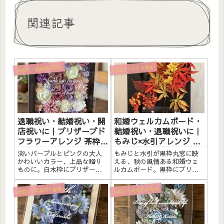
関連記事
お祝い・記念日に贈る
和のテイストを贈る
退職祝い・結婚祝い・開
和婚ウェルカムボード・
店祝いに｜プリザーブド
結婚祝い・退職祝いに｜
フラワーアレンジ 茶枠
もみじ×水引アレンジ 黒
〈ピンクパープル白〉文
枠丸窓〈秋紅葉〉文字入
淡いパープルとピンクの大人
もみじと水引が黒枠丸窓に映
字入れ
れ
かわいいカラー、上品な贈り
える、秋の風情ある和婚ウェ
ものに。白木枠にプリザーブ
ルカムボード。黒枠にプリザ
ドフラワーと造花をたっぷり
ーブドフラワーと素材をたっ
アレンジしました。アクリル
ぷりアレンジしました。アク
お祝い・記念日に贈る
お祝い・記念日に贈る
プレートへの白文字入れ無
リルプレートへのメッセージ
料。自立するので壁かけでも
入れ無料。自立するので壁か
置き型でも飾れます。こんな
けでも置き型でも飾れます。
方へ退職祝い・感謝の贈りも
こんな方へ和婚・和風の結婚