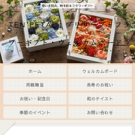
想いを刻み、時を彩るフラワーギフト
TEN PETAL｜プリザーブドフラ
ワーギフト・ウェルカムボード
ホーム
ウェルカムボード
両親贈呈
長寿のお祝い
お祝い・記念日
和のテイスト
季節のイベント
お問い合わせ