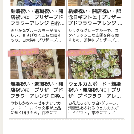
のに結婚...
式のウ...
結婚祝い・退職祝い・開
結婚祝い・開店祝い・記
店祝いに｜プリザーブド
念日ギフトに｜プリザー
フラワーアレンジ 白枠
ブドフラワーアレンジ 茶
〈ブルー〉文字入れ
枠〈グレーブルー〉文字
爽やかなブルーカラーが清々
シックなグレーブルーで、ス
入れ
しい、さりげなく上品な贈り
タイリッシュな空間を彩る贈
もの。白木枠にプリザーブド
りもの。茶枠にプリザーブド
フラワーと造花をたっぷりア
フラワーと造花をたっぷりア
レンジしました。アクリルプ
レンジしました。アクリルプ
お祝い・記念日に贈る
お祝い・記念日に贈る
レートへの白文字入れ無料。
レートへのメッセージ入れ無
自立するので壁かけでも置き
料。自立するので壁かけでも
型でも飾れます。こんな方へ
置き型でも飾れます。こんな
結婚祝い・退職祝いに開店祝
方へ結婚祝い・記念日ギフト
い・サ...
に開店...
結婚祝い・退職祝い・開
ウェルカムボード・結婚
店祝いに｜プリザーブド
祝い・開店祝いに｜プリ
フラワーアレンジ 白枠
ザーブドフラワーアレン
〈ヘーゼルナッツ〉ゴー
ジ 茶枠〈白グリーン〉文
やわらかなヘーゼルナッツカ
お花たっぷりの白×グリーン、
ルド文字入れ
字入れ
ラーにゴールドの文字が上品
清潔感あふれるウェルカムボ
に輝く贈りもの。白枠にプリ
ードギフト。茶枠にプリザー
ザーブドフラワーと造花をた
ブドフラワーと造花をたっぷ
っぷりアレンジしました。ア
りアレンジしました。アクリ
クリルプレートへのメッセー
ルプレートへのメッセージ入
ジ入れ無料。自立するので壁
れ無料。自立するので壁かけ