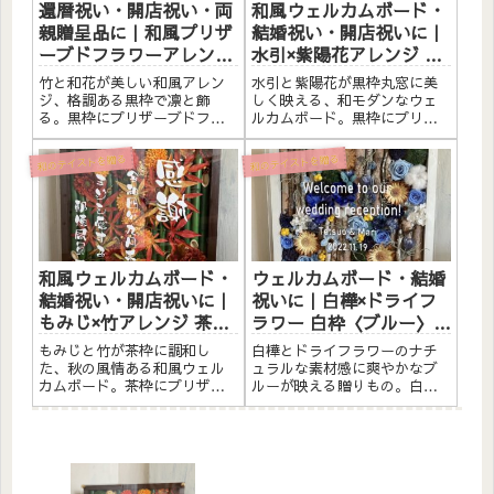
還暦祝い・開店祝い・両
和風ウェルカムボード・
親贈呈品に｜和風プリザ
結婚祝い・開店祝いに｜
ーブドフラワーアレンジ
水引×紫陽花アレンジ 黒
黒枠〈竹×和花〉文字入
枠丸窓〈ブルー紫陽花〉
竹と和花が美しい和風アレン
水引と紫陽花が黒枠丸窓に美
れ
文字入れ
ジ、格調ある黒枠で凛と飾
しく映える、和モダンなウェ
る。黒枠にプリザーブドフラ
ルカムボード。黒枠にプリザ
ワーと素材をたっぷりアレン
ーブドフラワーと素材をたっ
ジしました。アクリルプレー
ぷりアレンジしました。アク
和のテイストを贈る
和のテイストを贈る
トへのメッセージ入れ無料。
リルプレートへのメッセージ
自立するので壁かけでも置き
入れ無料。自立するので壁か
型でも飾れます。こんな方へ
けでも置き型でも飾れます。
還暦祝い（60歳）・長寿のお
こんな方へ和風ウェルカムボ
祝いに...
ードと...
和風ウェルカムボード・
ウェルカムボード・結婚
結婚祝い・開店祝いに｜
祝いに｜白樺×ドライフ
もみじ×竹アレンジ 茶枠
ラワー 白枠〈ブルー〉文
〈もみじ〉文字入れ
字入れ
もみじと竹が茶枠に調和し
白樺とドライフラワーのナチ
た、秋の風情ある和風ウェル
ュラルな素材感に爽やかなブ
カムボード。茶枠にプリザー
ルーが映える贈りもの。白枠
ブドフラワーと素材をたっぷ
にプリザーブドフラワーと素
りアレンジしました。アクリ
材をたっぷりアレンジしまし
ルプレートへのメッセージ入
た。アクリルプレートへのメ
れ無料。自立するので壁かけ
ッセージ入れ無料。自立する
でも置き型でも飾れます。こ
ので壁かけでも置き型でも飾
んな方へ和風ウェルカムボー
れます。こんな方へウェルカ