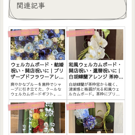
関連記事
お祝い・記念日に贈る
和のテイストを贈る
ウェルカムボード・結婚
和風ウェルカムボード・
祝い・開店祝いに｜プリ
開店祝い・還暦祝いに｜
ザーブドフラワーアレン
白胡蝶蘭アレンジ 茶枠窓
ジ 黒枠〈ブルー〉文字入
〈白〉文字入れ
爽やかなブルーを黒枠でシャ
白胡蝶蘭が茶枠窓から覗く、
れ
ープに引き立てた、クールな
清潔感と格調が光る和風ウェ
ウェルカムボードギフト。黒
ルカムボード。茶枠にプリザ
枠にプリザーブドフラワーと
ーブドフラワーと素材をたっ
造花をたっぷりアレンジしま
ぷりアレンジしました。アク
両親贈呈ギフト（結婚式）
和のテイストを贈る
した。アクリルプレートへの
リルプレートへのメッセージ
メッセージ入れ無料。自立す
入れ無料。自立するので壁か
るので壁かけでも置き型でも
けでも置き型でも飾れます。
飾れます。こんな方へウェル
こんな方へ和風ウェルカムボ
カムボ...
ードと...