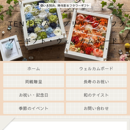
想いを刻み、時を彩るフラワーギフト
TEN PETAL｜プリザーブドフラ
ワーギフト・ウェルカムボード
ホーム
ウェルカムボード
両親贈呈
長寿のお祝い
お祝い・記念日
和のテイスト
季節のイベント
お問い合わせ