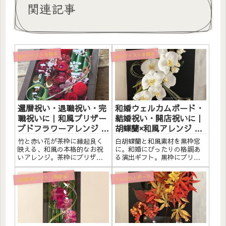
関連記事
和のテイストを贈る
和のテイストを贈る
還暦祝い・退職祝い・完
和婚ウェルカムボード・
職祝いに｜和風プリザー
結婚祝い・開店祝いに｜
ブドフラワーアレンジ 茶
胡蝶蘭×和風アレンジ 黒
枠〈竹×赤〉文字入れ
枠窓〈白〉文字入れ
竹と赤い花が茶枠に縁起良く
白胡蝶蘭と和風素材を黒枠窓
映える、和風の本格的なお祝
に。和婚にぴったりの格調あ
いアレンジ。茶枠にプリザー
る演出ギフト。黒枠にプリザ
ブドフラワーと素材をたっぷ
ーブドフラワーと素材をたっ
りアレンジしました。アクリ
ぷりアレンジしました。アク
両親贈呈ギフト（結婚式）
ウェルカムボード
ルプレートへのメッセージ入
リルプレートへのメッセージ
れ無料。自立するので壁かけ
入れ無料。自立するので壁か
でも置き型でも飾れます。こ
けでも置き型でも飾れます。
んな方へ還暦祝い（60歳）の
こんな方へ和婚・和風の結婚
プレ...
式のウ...