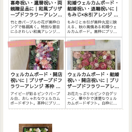
喜寿祝い・還暦祝い・両
和婚ウェルカムボード・
親贈呈品に｜和風プリザ
結婚祝い・退職祝いに｜
ーブドフラワーアレンジ
もみじ×水引アレンジ 黒
竹 黒枠ロング〈赤パープ
枠丸窓〈秋紅葉〉文字入
竹と赤パープルの花が黒枠ロ
もみじと水引が黒枠丸窓に映
ル〉文字入れ
れ
ングで格調高く。特別な節目
える、秋の風情ある和婚ウェ
にふさわしい和風アレンジ。
ルカムボード。黒枠にプリザ
黒枠にプリザーブドフラワー
ーブドフラワーと素材をたっ
と素材をたっぷりアレンジし
ぷりアレンジしました。アク
お祝い・記念日に贈る
和のテイストを贈る
ました。アクリルプレートへ
リルプレートへのメッセージ
のメッセージ入れ無料。自立
入れ無料。自立するので壁か
するので壁かけでも置き型で
けでも置き型でも飾れます。
も飾れます。こんな方へ喜寿
こんな方へ和婚・和風の結婚
祝い（...
式のウ...
ウェルカムボード・開店
ウェルカムボード・結婚
祝いに｜プリザーブドフ
祝い・開店祝いに｜プリ
ラワーアレンジ 茶枠 ア
ザーブドフラワーアレン
イビー〈ピンクパープル
ジ 白枠〈ピンク白グリー
アイビーが彩るピンクパープ
お花たっぷりのピンク白グリ
白〉文字入れ
ン〉文字入れ
ル白、おしゃれなウェルカム
ーン、華やかで清楚なウェル
ボードギフト。茶枠にプリザ
カムボードギフト。白枠にプ
ーブドフラワーと造花をたっ
リザーブドフラワーと造花を
ぷりアレンジしました。アク
たっぷりアレンジしました。
リルプレートへのメッセージ
アクリルプレートへのメッセ
入れ無料。自立するので壁か
ージ入れ無料。自立するので
けでも置き型でも飾れます。
壁かけでも置き型でも飾れま
こんな方へウェルカムボード
す。こんな方へウェルカムボ