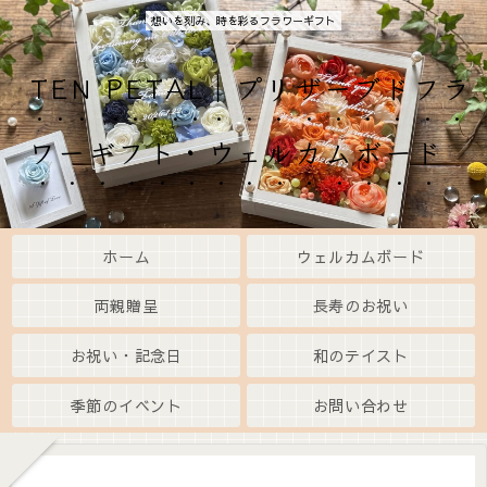
想いを刻み、時を彩るフラワーギフト
TEN PETAL｜プリザーブドフラ
ワーギフト・ウェルカムボード
ホーム
ウェルカムボード
両親贈呈
長寿のお祝い
お祝い・記念日
和のテイスト
季節のイベント
お問い合わせ