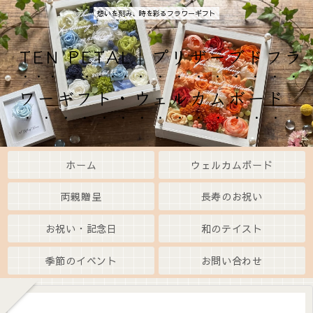
想いを刻み、時を彩るフラワーギフト
TEN PETAL｜プリザーブドフラ
ワーギフト・ウェルカムボード
ホーム
ウェルカムボード
両親贈呈
長寿のお祝い
お祝い・記念日
和のテイスト
季節のイベント
お問い合わせ