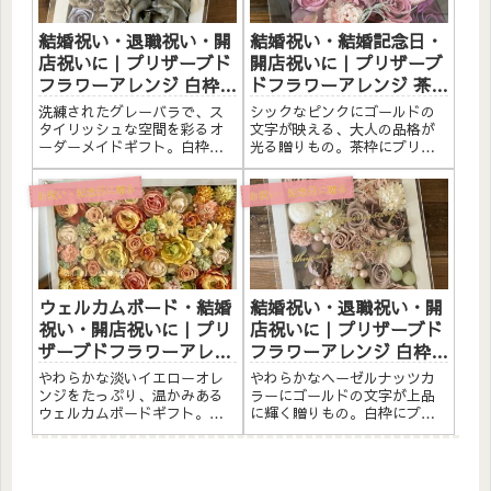
念日ギ...
ロンオ...
結婚祝い・退職祝い・開
結婚祝い・結婚記念日・
店祝いに｜プリザーブド
開店祝いに｜プリザーブ
フラワーアレンジ 白枠
ドフラワーアレンジ 茶枠
〈グレーバラ〉オーダー
〈シックピンク〉ゴール
洗練されたグレーバラで、ス
シックなピンクにゴールドの
メイド文字入れ
ド文字入れ
タイリッシュな空間を彩るオ
文字が映える、大人の品格が
ーダーメイドギフト。白枠に
光る贈りもの。茶枠にプリザ
プリザーブドフラワーと造花
ーブドフラワーと造花をたっ
をたっぷりアレンジしまし
ぷりアレンジしました。アク
お祝い・記念日に贈る
お祝い・記念日に贈る
た。アクリルプレートへのメ
リルプレートへのメッセージ
ッセージ入れ無料。自立する
入れ無料。自立するので壁か
ので壁かけでも置き型でも飾
けでも置き型でも飾れます。
れます。こんな方へ結婚祝
こんな方へ結婚祝い・結婚記
い・記念日...
念日の...
ウェルカムボード・結婚
結婚祝い・退職祝い・開
祝い・開店祝いに｜プリ
店祝いに｜プリザーブド
ザーブドフラワーアレン
フラワーアレンジ 白枠
ジ 白枠〈淡いイエローオ
〈ヘーゼルナッツ〉ゴー
やわらかな淡いイエローオレ
やわらかなヘーゼルナッツカ
レンジ〉文字入れ
ルド文字入れ
ンジをたっぷり、温かみある
ラーにゴールドの文字が上品
ウェルカムボードギフト。白
に輝く贈りもの。白枠にプリ
枠にプリザーブドフラワーと
ザーブドフラワーと造花をた
造花をたっぷりアレンジしま
っぷりアレンジしました。ア
した。アクリルプレートへの
クリルプレートへのメッセー
メッセージ入れ無料。自立す
ジ入れ無料。自立するので壁