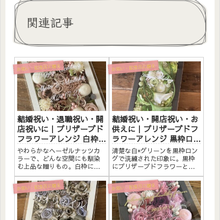
関連記事
お祝い・記念日に贈る
お祝い・記念日に贈る
結婚祝い・退職祝い・開
結婚祝い・開店祝い・お
店祝いに｜プリザーブド
供えに｜プリザーブドフ
フラワーアレンジ 白枠
ラワーアレンジ 黒枠ロン
〈ヘーゼルナッツ〉文字
グ〈白グリーン〉文字入
やわらかなヘーゼルナッツカ
清楚な白×グリーンを黒枠ロン
入れ
れ
ラーで、どんな空間にも馴染
グで洗練された印象に。黒枠
む上品な贈りもの。白枠にプ
にプリザーブドフラワーと造
リザーブドフラワーと造花を
花をたっぷりアレンジしまし
たっぷりアレンジしました。
た。アクリルプレートへのメ
お祝い・記念日に贈る
お祝い・記念日に贈る
アクリルプレートへのメッセ
ッセージ入れ無料。自立する
ージ入れ無料。自立するので
ので壁かけでも置き型でも飾
壁かけでも置き型でも飾れま
れます。こんな方へ結婚祝
す。こんな方へ結婚祝い・記
い・新築祝いに開店祝い・サ