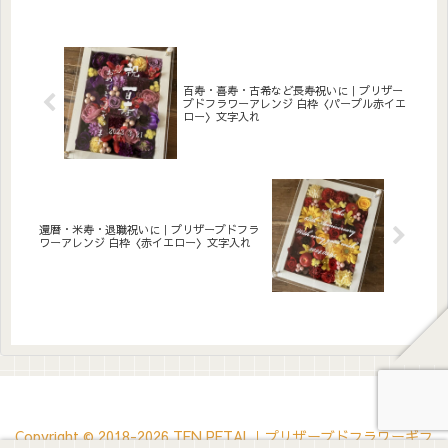
たっぷりアレンジしました。
ンジしました。アクリルプレ
アクリルプレートへのメッセ
ートへのメッセージ入れ無
ージ入れ無料。自立するので
料。自立するので壁かけでも
壁かけでも置き型でも飾れま
置き型でも飾れます。こんな
す。こんな方へ結婚祝い・記
方へサロンオープン祝い・開
念日ギ...
店祝いに結...
百寿・喜寿・古希など長寿祝いに｜プリザー
ブドフラワーアレンジ 白枠〈パープル赤イエ
ロー〉文字入れ
還暦・米寿・退職祝いに｜プリザーブドフラ
ワーアレンジ 白枠〈赤イエロー〉文字入れ
Copyright © 2018-2026 TEN PETAL｜プリザーブドフラワーギフ