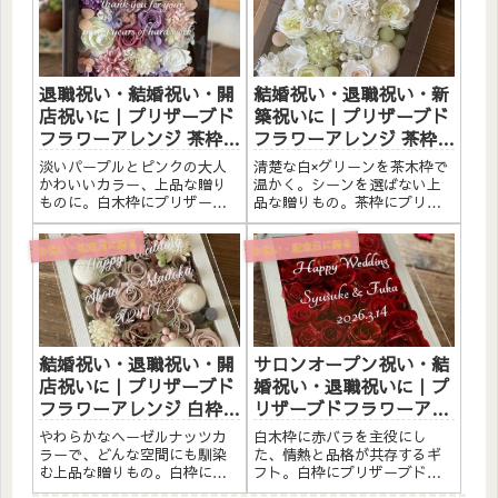
ッセージ入れ無料。自立する
するので壁かけでも置き型で
ので壁かけでも置き型でも飾
も飾れます。こんな方へ結婚
れます。こんな方へ開店祝
祝い・退職祝いに開店祝い・
い・サロンオ...
開院祝い...
退職祝い・結婚祝い・開
結婚祝い・退職祝い・新
店祝いに｜プリザーブド
築祝いに｜プリザーブド
フラワーアレンジ 茶枠
フラワーアレンジ 茶枠
〈ピンクパープル白〉文
〈白グリーン〉文字入れ
淡いパープルとピンクの大人
清楚な白×グリーンを茶木枠で
字入れ
かわいいカラー、上品な贈り
温かく。シーンを選ばない上
ものに。白木枠にプリザーブ
品な贈りもの。茶枠にプリザ
ドフラワーと造花をたっぷり
ーブドフラワーと造花をたっ
アレンジしました。アクリル
ぷりアレンジしました。アク
お祝い・記念日に贈る
お祝い・記念日に贈る
プレートへの白文字入れ無
リルプレートへのメッセージ
料。自立するので壁かけでも
入れ無料。自立するので壁か
置き型でも飾れます。こんな
けでも置き型でも飾れます。
方へ退職祝い・感謝の贈りも
こんな方へ結婚祝い・新築祝
のに結婚...
いに...
結婚祝い・退職祝い・開
サロンオープン祝い・結
店祝いに｜プリザーブド
婚祝い・退職祝いに｜プ
フラワーアレンジ 白枠
リザーブドフラワーアレ
〈ヘーゼルナッツ〉文字
ンジ 白枠〈赤バラ〉文字
やわらかなヘーゼルナッツカ
白木枠に赤バラを主役にし
入れ
入れ
ラーで、どんな空間にも馴染
た、情熱と品格が共存するギ
む上品な贈りもの。白枠にプ
フト。白枠にプリザーブドフ
リザーブドフラワーと造花を
ラワーと造花をたっぷりアレ