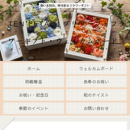
想いを刻み、時を彩るフラワーギフト
TEN PETAL｜プリザーブドフラ
ワーギフト・ウェルカムボード
ホーム
ウェルカムボード
両親贈呈
長寿のお祝い
お祝い・記念日
和のテイスト
季節のイベント
お問い合わせ