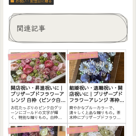
お祝い・記念日に贈る
関連記事
お祝い・記念日に贈る
お祝い・記念日に贈る
開店祝い・昇進祝いに｜
結婚祝い・退職祝い・開
プリザーブドフラワーア
店祝いに｜プリザーブド
レンジ 白枠〈ピンク白グ
フラワーアレンジ 茶枠
リーン〉ゴールド文字入
〈ブルー〉文字入れ
お花たっぷりのピンク白グリ
爽やかなブルーカラーで、
れ
ーンにゴールドの文字が輝
清々しく上品な贈りもの。茶
く、特別な贈りもの。白枠に
木枠にプリザーブドフラワー
プリザーブドフラワーと造花
と造花をたっぷりアレンジし
をたっぷりアレンジしまし
ました。アクリルプレートへ
お祝い・記念日に贈る
お祝い・記念日に贈る
た。アクリルプレートへのメ
のメッセージ入れ無料。自立