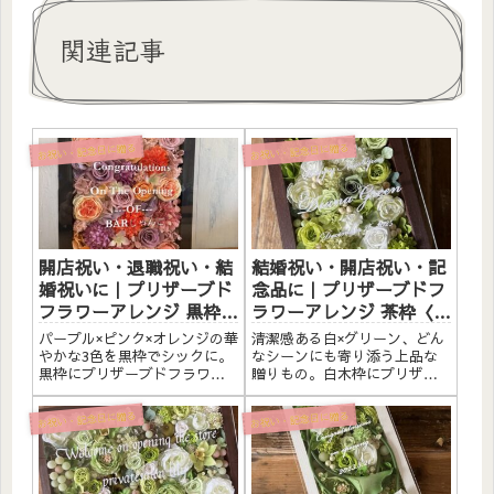
関連記事
お祝い・記念日に贈る
お祝い・記念日に贈る
開店祝い・退職祝い・結
結婚祝い・開店祝い・記
婚祝いに｜プリザーブド
念品に｜プリザーブドフ
フラワーアレンジ 黒枠
ラワーアレンジ 茶枠〈白
〈パープルピンクオレン
グリーン〉文字入れ
パープル×ピンク×オレンジの華
清潔感ある白×グリーン、どん
ジ〉文字入れ
やかな3色を黒枠でシックに。
なシーンにも寄り添う上品な
黒枠にプリザーブドフラワー
贈りもの。白木枠にプリザー
と造花をたっぷりアレンジし
ブドフラワーと造花をたっぷ
ました。アクリルプレートへ
りアレンジしました。アクリ
お祝い・記念日に贈る
お祝い・記念日に贈る
のメッセージ入れ無料。自立
ルプレートへの白文字入れ無
するので壁かけでも置き型で
料。自立するので壁かけでも
も飾れます。こんな方へ開店
置き型でも飾れます。こんな
祝い・サロンオープン祝いに...
方へ結婚祝い・結婚記念日の