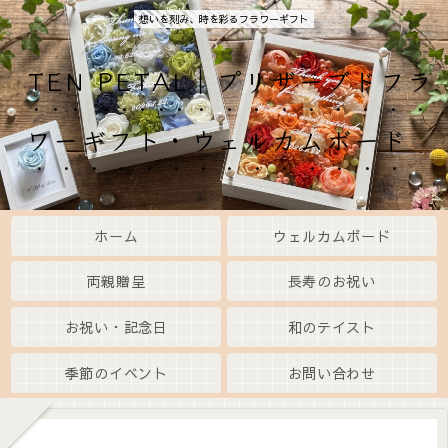
想いを刻み、時を彩るフラワーギフト
TEN PETAL｜プリザーブドフラ
ワーギフト・ウェルカムボード
ホーム
ウェルカムボード
両親贈呈
長寿のお祝い
お祝い・記念日
和のテイスト
季節のイベント
お問い合わせ