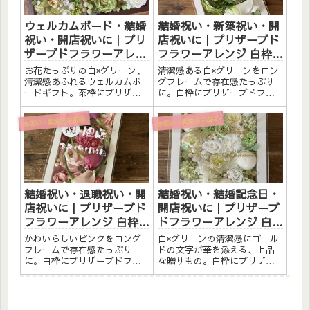
お祝...
ウェルカムボード・結婚
結婚祝い・新築祝い・開
祝い・開店祝いに｜プリ
店祝いに｜プリザーブド
ザーブドフラワーアレン
フラワーアレンジ 白枠ロ
ジ 茶枠〈白グリーン〉文
ング〈白グリーン〉文字
お花たっぷりの白×グリーン、
清潔感ある白×グリーンをロン
字入れ
入れ
清潔感あふれるウェルカムボ
グフレームで存在感たっぷり
ードギフト。茶枠にプリザー
に。白枠にプリザーブドフラ
ブドフラワーと造花をたっぷ
ワーと造花をたっぷりアレン
りアレンジしました。アクリ
ジしました。アクリルプレー
お祝い・記念日に贈る
お祝い・記念日に贈る
ルプレートへのメッセージ入
トへのメッセージ入れ無料。
れ無料。自立するので壁かけ
自立するので壁かけでも置き
でも置き型でも飾れます。こ
型でも飾れます。こんな方へ
んな方へウェルカムボードと
結婚祝い・新築祝いに開店祝
して...
い・...
結婚祝い・退職祝い・開
結婚祝い・結婚記念日・
店祝いに｜プリザーブド
開店祝いに｜プリザーブ
フラワーアレンジ 白枠ロ
ドフラワーアレンジ 白枠
ング〈ピンク〉文字入れ
〈白グリーン〉ゴールド
かわいらしいピンクをロング
白×グリーンの清潔感にゴール
文字入れ
フレームで存在感たっぷり
ドの文字が華を添える、上品
に。白枠にプリザーブドフラ
な贈りもの。白枠にプリザー
ワーと造花をたっぷりアレン
ブドフラワーと造花をたっぷ
ジしました。アクリルプレー
りアレンジしました。アクリ
トへのメッセージ入れ無料。
ルプレートへのメッセージ入
自立するので壁かけでも置き
れ無料。自立するので壁かけ