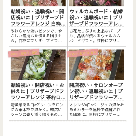
い・記念日...
す。こん...
結婚祝い・退職祝い・開
ウェルカムボード・結婚
店祝いに｜プリザーブド
祝い・退職祝いに｜プリ
フラワーアレンジ 白枠
ザーブドフラワーアレン
〈淡いピンク〉文字入れ
ジ 茶枠〈パープル〉文字
やわらかな淡いピンクで、や
お花たっぷりの上品なパープ
入れ
さしい気持ちを伝える贈りも
ル、品格が伝わるウェルカム
の。白枠にプリザーブドフラ
ボードギフト。茶枠にプリザ
ワーと造花をたっぷりアレン
ーブドフラワーと造花をたっ
ジしました。アクリルプレー
ぷりアレンジしました。アク
お祝い・記念日に贈る
お祝い・記念日に贈る
トへのメッセージ入れ無料。
リルプレートへのメッセージ
自立するので壁かけでも置き
入れ無料。自立するので壁か
型でも飾れます。こんな方へ
けでも置き型でも飾れます。
結婚祝い・記念日ギフトに退
こんな方へウェルカムボード
職祝い...
として...
結婚祝い・開店祝い・お
開店祝い・サロンオープ
供えに｜プリザーブドフ
ン祝い・退職祝いに｜プ
ラワーアレンジ 茶枠ロン
リザーブドフラワーアレ
グ〈白グリーン〉文字入
ンジ 黒枠〈オレンジ白ベ
清潔感ある白×グリーンをロン
オレンジ×白×ベージュの温かみ
れ
ージュ〉文字入れ
グの茶木枠で温かく。幅広い
あるカラーを黒枠で洗練され
シーンに寄り添う贈りもの。
た印象に。黒枠にプリザーブ
茶枠にプリザーブドフラワー
ドフラワーと造花をたっぷり
と造花をたっぷりアレンジし
アレンジしました。アクリル
ました。アクリルプレートへ
プレートへのメッセージ入れ
のメッセージ入れ無料。自立
無料。自立するので壁かけで