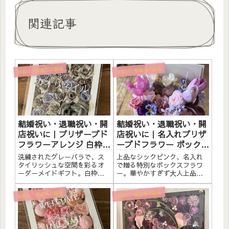
関連記事
お祝い・記念日に贈る
お祝い・記念日に贈る
結婚祝い・退職祝い・開
結婚祝い・退職祝い・開
店祝いに｜プリザーブド
店祝いに｜名入れプリザ
フラワーアレンジ 白枠
ーブドフラワー ボックス
〈グレーバラ〉オーダー
アレンジ〈シックピン
洗練されたグレーバラで、ス
上品なシックピンク、名入れ
メイド文字入れ
ク〉
タイリッシュな空間を彩るオ
で贈る特別なボックスフラワ
ーダーメイドギフト。白枠に
ー。華やかすぎず大人上品な
プリザーブドフラワーと造花
シックピンクのプリザーブド
をたっぷりアレンジしまし
フラワーをボックスにたっぷ
お祝い・記念日に贈る
お祝い・記念日に贈る
た。アクリルプレートへのメ
りアレンジ。アクリルプレー
ッセージ入れ無料。自立する
トへの名入れは白文字無料。
ので壁かけでも置き型でも飾
結婚祝いや退職祝いの電報・
れます。こんな方へ結婚祝
祝電の代わりにも喜ばれま