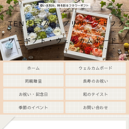
想いを刻み、時を彩るフラワーギフト
TEN PETAL｜プリザーブドフラ
ワーギフト・ウェルカムボード
ホーム
ウェルカムボード
両親贈呈
長寿のお祝い
お祝い・記念日
和のテイスト
季節のイベント
お問い合わせ