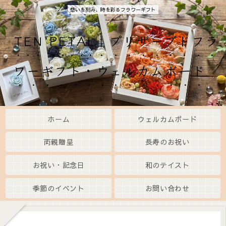
想いを刻み、時を彩るフラワーギフト
TEN PETAL｜プリザーブドフラ
ワーギフト・ウェルカムボード
ホーム
ウェルカムボード
両親贈呈
長寿のお祝い
お祝い・記念日
和のテイスト
季節のイベント
お問い合わせ