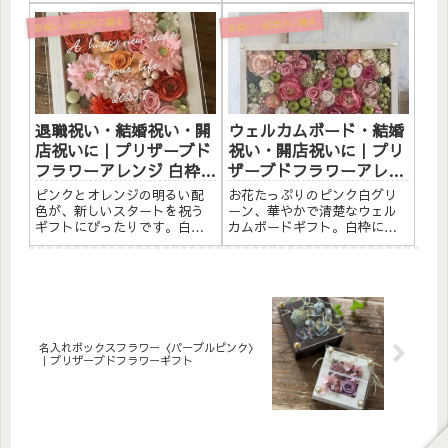
ザーブドフラワーと造花をた
ーブドフラワーと造花をたっ
っぷりアレンジしました。ア
ぷりアレンジしました。アク
お祝い・記念日に贈る
お祝い・記念日に贈る
クリルプレートへのメッセー
リルプレートへのメッセージ
ジ入れ無料。自立するので壁
入れ無料。自立するので壁か
かけでも置き型でも飾れま
けでも置き型でも飾れます。
す。こんな方へ退職祝い・感
こんな方へ結婚祝い・銀婚式
謝の贈り...
祝...
退職祝い・結婚祝い・開
ウェルカムボード・結婚
店祝いに｜プリザーブド
祝い・開店祝いに｜プリ
フラワーアレンジ 白枠
ザーブドフラワーアレン
〈ピンクオレンジ〉文字
ジ 白枠〈ピンク白グリー
ピンクとオレンジの明るい配
お花たっぷりのピンク白グリ
入れ
ン〉文字入れ
色が、新しいスタートを祝う
ーン、華やかで清楚なウェル
ギフトにぴったりです。白い
カムボードギフト。白枠にプ
ウッドフレームにプリザーブ
リザーブドフラワーと造花を
ドフラワーと造花を詰め込ん
たっぷりアレンジしました。
だ、華やかなフレームアレン
アクリルプレートへのメッセ
ジメントです。退職・結婚・
ージ入れ無料。自立するので
開店・サロンオープンなど、
壁かけでも置き型でも飾れま
新たな門出をお祝いする大切
す。こんな方へウェルカムボ
な場面...
ードと...
名入れボックスフラワー〈パープルピンク〉
｜プリザーブドフラワーギフト