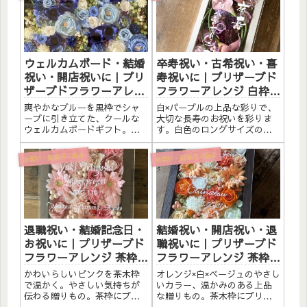
ウェルカムボード・結婚
卒寿祝い・古希祝い・喜
祝い・開店祝いに｜プリ
寿祝いに｜プリザーブド
ザーブドフラワーアレン
フラワーアレンジ 白枠ロ
ジ 黒枠〈ブルー〉文字入
ング〈パープル〉文字入
爽やかなブルーを黒枠でシャ
白×パープルの上品な彩りで、
れ
れ
ープに引き立てた、クールな
大切な長寿のお祝いを彩りま
ウェルカムボードギフト。黒
す。白色のロングサイズのウ
枠にプリザーブドフラワーと
ッドフレームに、プリザーブ
造花をたっぷりアレンジしま
ドフラワーと造花を贅沢に詰
お祝い・記念日に贈る
お祝い・記念日に贈る
した。アクリルプレートへの
め込みました。パープルのお
メッセージ入れ無料。自立す
花は長寿のお祝いにおすすめ
るので壁かけでも置き型でも
です。アクリル板にはひとこ
飾れます。こんな方へウェル
とメッセージをお入れするこ
カムボ...
とが...
退職祝い・結婚記念日・
結婚祝い・開店祝い・退
お祝いに｜プリザーブド
職祝いに｜プリザーブド
フラワーアレンジ 茶枠
フラワーアレンジ 茶枠
〈ピンク〉文字入れ
〈オレンジ白ベージュ〉
かわいらしいピンクを茶木枠
オレンジ×白×ベージュのやさし
文字入れ
で温かく。やさしい気持ちが
いカラー、温かみのある上品
伝わる贈りもの。茶枠にプリ
な贈りもの。茶木枠にプリザ