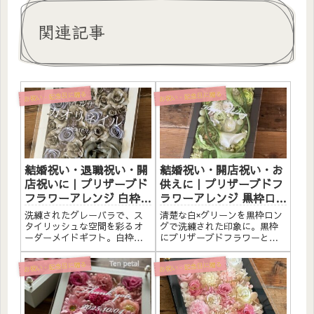
関連記事
お祝い・記念日に贈る
お祝い・記念日に贈る
結婚祝い・退職祝い・開
結婚祝い・開店祝い・お
店祝いに｜プリザーブド
供えに｜プリザーブドフ
フラワーアレンジ 白枠
ラワーアレンジ 黒枠ロン
〈グレーバラ〉オーダー
グ〈白グリーン〉文字入
洗練されたグレーバラで、ス
清楚な白×グリーンを黒枠ロン
メイド文字入れ
れ
タイリッシュな空間を彩るオ
グで洗練された印象に。黒枠
ーダーメイドギフト。白枠に
にプリザーブドフラワーと造
プリザーブドフラワーと造花
花をたっぷりアレンジしまし
をたっぷりアレンジしまし
た。アクリルプレートへのメ
お祝い・記念日に贈る
お祝い・記念日に贈る
た。アクリルプレートへのメ
ッセージ入れ無料。自立する
ッセージ入れ無料。自立する
ので壁かけでも置き型でも飾
ので壁かけでも置き型でも飾
れます。こんな方へ結婚祝
れます。こんな方へ結婚祝
い・新築祝いに開店祝い・サ