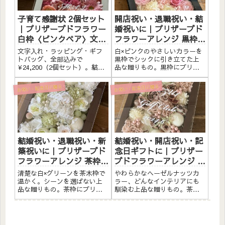
い・記念日...
ロンオ...
子育て感謝状 2個セット
開店祝い・退職祝い・結
｜プリザーブドフラワー
婚祝いに｜プリザーブド
白枠〈ピンクペア〉文字
フラワーアレンジ 黒枠
入れ込み
〈白ピンク〉文字入れ
文字入れ・ラッピング・ギフ
白×ピンクのやさしいカラーを
トバッグ、全部込みで
黒枠でシックに引き立てた上
¥24,200（2個セット）。結婚
品な贈りもの。黒枠にプリザ
式で両親へ贈る「子育て感謝
ーブドフラワーと造花をたっ
状」として選ばれています。
ぷりアレンジしました。アク
お祝い・記念日に贈る
お祝い・記念日に贈る
アクリルプレートへの文字入
リルプレートへのメッセージ
れ、リボンラッピング、ギフ
入れ無料。自立するので壁か
トバッグまですべて込み。当
けでも置き型でも飾れます。
日そのままお渡しいただけま
こんな方へ開店祝い・サロン
す。...
オー...
結婚祝い・退職祝い・新
結婚祝い・開店祝い・記
築祝いに｜プリザーブド
念日ギフトに｜プリザー
フラワーアレンジ 茶枠
ブドフラワーアレンジ 茶
〈白グリーン〉文字入れ
枠〈ヘーゼルナッツ〉文
清楚な白×グリーンを茶木枠で
やわらかなヘーゼルナッツカ
字入れ
温かく。シーンを選ばない上
ラー、どんなインテリアにも
品な贈りもの。茶枠にプリザ
馴染む上品な贈りもの。茶枠
ーブドフラワーと造花をたっ
にプリザーブドフラワーと造
ぷりアレンジしました。アク
花をたっぷりアレンジしまし
リルプレートへのメッセージ
た。アクリルプレートへのメ
入れ無料。自立するので壁か
ッセージ入れ無料。自立する