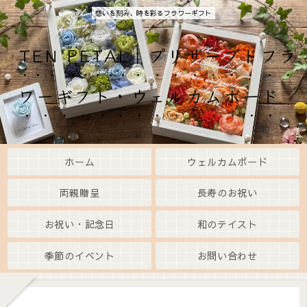
想いを刻み、時を彩るフラワーギフト
TEN PETAL｜プリザーブドフラ
ワーギフト・ウェルカムボード
ホーム
ウェルカムボード
両親贈呈
長寿のお祝い
お祝い・記念日
和のテイスト
季節のイベント
お問い合わせ