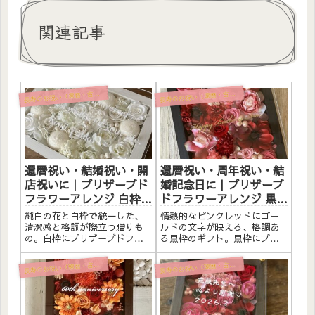
関連記事
寿のお祝い（還暦・古希・喜寿・米寿）
寿のお祝い（還暦・古希・喜寿・米寿）
長
長
還暦祝い・結婚祝い・開
還暦祝い・周年祝い・結
店祝いに｜プリザーブド
婚記念日に｜プリザーブ
フラワーアレンジ 白枠
ドフラワーアレンジ 黒枠
〈白〉文字入れ
〈ピンクレッド〉ゴール
純白の花と白枠で統一した、
情熱的なピンクレッドにゴー
ド文字入れ
清潔感と格調が際立つ贈りも
ルドの文字が映える、格調あ
の。白枠にプリザーブドフラ
る黒枠のギフト。黒枠にプリ
ワーと造花をたっぷりアレン
ザーブドフラワーと造花をた
ジしました。アクリルプレー
っぷりアレンジしました。ア
寿のお祝い（還暦・古希・喜寿・米寿）
寿のお祝い（還暦・古希・喜寿・米寿）
長
長
トへのメッセージ入れ無料。
クリルプレートへのメッセー
自立するので壁かけでも置き
ジ入れ無料。自立するので壁
型でも飾れます。こんな方へ
かけでも置き型でも飾れま
還暦祝い（60歳）のプレゼン
す。こんな方へ還暦祝い（60