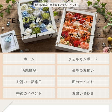
想いを刻み、時を彩るフラワーギフト
TEN PETAL｜プリザーブドフラ
ワーギフト・ウェルカムボード
ホーム
ウェルカムボード
両親贈呈
長寿のお祝い
お祝い・記念日
和のテイスト
季節のイベント
お問い合わせ