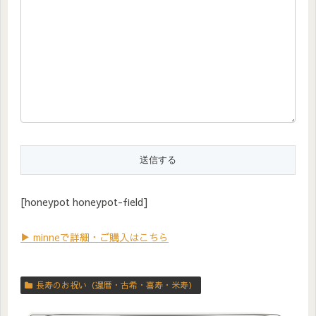
[honeypot honeypot-field]
▶ minneで詳細・ご購入はこちら
長寿のお祝い（還暦・古希・喜寿・米寿）