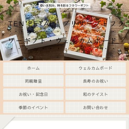
想いを刻み、時を彩るフラワーギフト
TEN PETAL｜プリザーブドフラ
ワーギフト・ウェルカムボード
ホーム
ウェルカムボード
両親贈呈
長寿のお祝い
お祝い・記念日
和のテイスト
季節のイベント
お問い合わせ