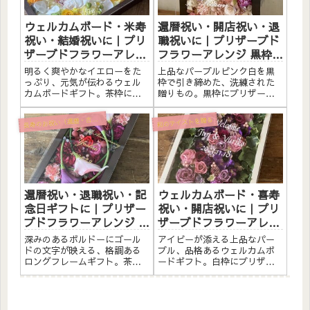
日のお...
して喜...
ウェルカムボード・米寿
還暦祝い・開店祝い・退
祝い・結婚祝いに｜プリ
職祝いに｜プリザーブド
ザーブドフラワーアレン
フラワーアレンジ 黒枠
ジ 茶枠〈イエロー〉文字
〈パープルピンク白〉文
明るく爽やかなイエローをた
上品なパープルピンク白を黒
入れ
字入れ
っぷり、元気が伝わるウェル
枠で引き締めた、洗練された
カムボードギフト。茶枠にプ
贈りもの。黒枠にプリザーブ
リザーブドフラワーと造花を
ドフラワーと造花をたっぷり
たっぷりアレンジしました。
アレンジしました。アクリル
寿のお祝い（還暦・古希・喜寿・米寿）
長
和のテイストを贈る
アクリルプレートへのメッセ
プレートへのメッセージ入れ
ージ入れ無料。自立するので
無料。自立するので壁かけで
壁かけでも置き型でも飾れま
も置き型でも飾れます。こん
す。こんな方へウェルカムボ
な方へ還暦祝い（60歳）のプ
ードと...
レゼ...
還暦祝い・退職祝い・記
ウェルカムボード・喜寿
念日ギフトに｜プリザー
祝い・開店祝いに｜プリ
ブドフラワーアレンジ 茶
ザーブドフラワーアレン
枠ロング〈ボルドー〉ゴ
ジ 白枠 アイビー〈パー
深みのあるボルドーにゴール
アイビーが添える上品なパー
ールド文字入れ
プル〉文字入れ
ドの文字が映える、格調ある
プル、品格あるウェルカムボ
ロングフレームギフト。茶枠
ードギフト。白枠にプリザー
にプリザーブドフラワーと造
ブドフラワーと造花をたっぷ
花をたっぷりアレンジしまし
りアレンジしました。アクリ
た。アクリルプレートへのメ
ルプレートへのメッセージ入
ッセージ入れ無料。自立する
れ無料。自立するので壁かけ