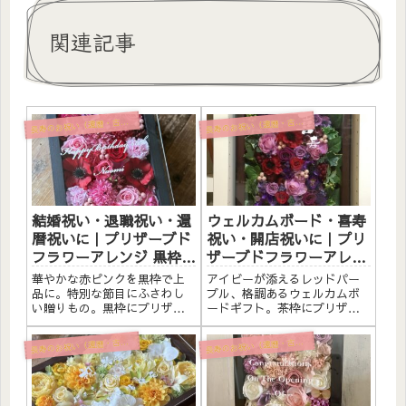
関連記事
寿のお祝い（還暦・古希・喜寿・米寿）
寿のお祝い（還暦・古希・喜寿・米寿）
長
長
結婚祝い・退職祝い・還
ウェルカムボード・喜寿
暦祝いに｜プリザーブド
祝い・開店祝いに｜プリ
フラワーアレンジ 黒枠
ザーブドフラワーアレン
〈赤ピンク〉文字入れ
ジ 茶枠〈レッドパープ
華やかな赤ピンクを黒枠で上
アイビーが添えるレッドパー
ル〉文字入れ
品に。特別な節目にふさわし
プル、格調あるウェルカムボ
い贈りもの。黒枠にプリザー
ードギフト。茶枠にプリザー
ブドフラワーと造花をたっぷ
ブドフラワーと造花をたっぷ
りアレンジしました。アクリ
りアレンジしました。アクリ
寿のお祝い（還暦・古希・喜寿・米寿）
寿のお祝い（還暦・古希・喜寿・米寿）
長
長
ルプレートへのメッセージ入
ルプレートへのメッセージ入
れ無料。自立するので壁かけ
れ無料。自立するので壁かけ
でも置き型でも飾れます。こ
でも置き型でも飾れます。こ
んな方へ結婚祝い・結婚記念
んな方へウェルカムボードと