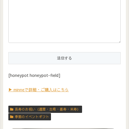
[honeypot honeypot-field]
▶ minneで詳細・ご購入はこちら
長寿のお祝い（還暦・古希・喜寿・米寿）
季節のイベントギフト