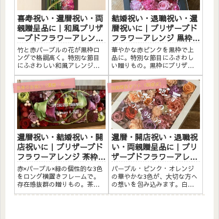
職祝...
祝い（...
喜寿祝い・還暦祝い・両
結婚祝い・退職祝い・還
親贈呈品に｜和風プリザ
暦祝いに｜プリザーブド
ーブドフラワーアレンジ
フラワーアレンジ 黒枠
竹 黒枠ロング〈赤パープ
〈赤ピンク〉文字入れ
竹と赤パープルの花が黒枠ロ
華やかな赤ピンクを黒枠で上
ル〉文字入れ
ングで格調高く。特別な節目
品に。特別な節目にふさわし
にふさわしい和風アレンジ。
い贈りもの。黒枠にプリザー
黒枠にプリザーブドフラワー
ブドフラワーと造花をたっぷ
と素材をたっぷりアレンジし
りアレンジしました。アクリ
両親贈呈ギフト（結婚式）
寿のお祝い（還暦・古希・喜寿・米寿）
長
ました。アクリルプレートへ
ルプレートへのメッセージ入
のメッセージ入れ無料。自立
れ無料。自立するので壁かけ
するので壁かけでも置き型で
でも置き型でも飾れます。こ
も飾れます。こんな方へ喜寿
んな方へ結婚祝い・結婚記念
祝い（...
日のお...
還暦祝い・結婚祝い・開
還暦・開店祝い・退職祝
店祝いに｜プリザーブド
い・両親贈呈品に｜プリ
フラワーアレンジ 茶枠ロ
ザーブドフラワーアレン
ング横置き〈赤パープル
ジ 白枠〈パープルピンク
赤×パープル×緑の個性的な3色
パープル・ピンク・オレンジ
緑〉文字入れ
オレンジ〉文字入れ
をロング横置きフレームで。
の華やかな3色が、大切な方へ
存在感抜群の贈りもの。茶枠
の想いを包み込みます。白い
にプリザーブドフラワーと造
ウッドフレームにプリザーブ
花をたっぷりアレンジしまし
ドフラワーと造花・ドライフ
た。アクリルプレートへのメ
ラワーを詰め込んだ、存在感
ッセージ入れ無料。自立する
あふれるフレームアレンジメ