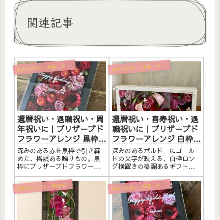
関連記事
寿のお祝い（還暦・古希・喜寿・米寿）
寿のお祝い（還暦・古希・喜寿・米寿）
長
長
還暦祝い・退職祝い・周
還暦祝い・喜寿祝い・退
年祝いに｜プリザーブド
職祝いに｜プリザーブド
フラワーアレンジ 黒枠
フラワーアレンジ 白枠ロ
〈レッド〉文字入れ
ング横置き〈ボルドー〉
深みのある赤を黒枠で引き締
深みのあるボルドーにゴール
ゴールド文字入れ
めた、格調ある贈りもの。黒
ドの文字が映える、白枠ロン
枠にプリザーブドフラワーと
グ横置きの格調あるギフト。
造花をたっぷりアレンジしま
白枠にプリザーブドフラワー
した。アクリルプレートへの
と造花をたっぷりアレンジし
両親贈呈ギフト（結婚式）
寿のお祝い（還暦・古希・喜寿・米寿）
長
メッセージ入れ無料。自立す
ました。アクリルプレートへ
るので壁かけでも置き型でも
のメッセージ入れ無料。自立
飾れます。こんな方へ還暦祝
するので壁かけでも置き型で
い（60歳）のプレゼントに退
も飾れます。こんな方へ還暦