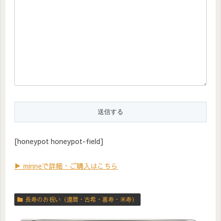
[honeypot honeypot-field]
▶ minneで詳細・ご購入はこちら
長寿のお祝い（還暦・古希・喜寿・米寿）