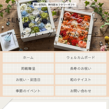
想いを刻み、時を彩るフラワーギフト
TEN PETAL｜プリザーブドフラ
ワーギフト・ウェルカムボード
ホーム
ウェルカムボード
両親贈呈
長寿のお祝い
お祝い・記念日
和のテイスト
季節のイベント
お問い合わせ