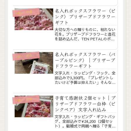
プリザーブドフラワーと造花を贅沢
に詰め込みました。パープルのお花
は長寿のお祝いにおすすめです。ア
名入れボックスフラワー〈ピ
祝い・記念日に贈る
お
クリル板にはひとことメッセージを
ンク〉プリザーブドフラワー
お入れすることが...
ギフト
大切な方への贈りものに、枯れない
花を。プリザーブドフラワーと造花
を詰め込んだ、TEN PETALのボッ
クスフラワー〈ピンク〉。結婚祝
い・還暦祝い・母の日など、特別な
シーンにぴったりのギフトです。
名入れボックスフラワー〈パ
祝い・記念日に贈る
お
ープルピンク〉｜プリザーブ
ドフラワーギフト
文字入れ・ラッピング・フック、全
部込みで3,300円。「プレゼントし
たいけど予算は抑えたい」そんなと
きに選んでほしいのが、このボック
スフラワー。アクリルプレートへの
名入れも、リボンラッピングも、壁
子育て感謝状 2個セット｜プ
祝い・記念日に贈る
お
掛けフックも、全部ふくまれた価格
リザーブドフラワー白枠〈ピ
です。ローズ...
ンクペア〉文字入れ込み
文字入れ・ラッピング・ギフトバッ
グ、全部込みで¥24,200（2個セッ
ト）。結婚式で両親へ贈る「子育て
感謝状」として選ばれています。ア