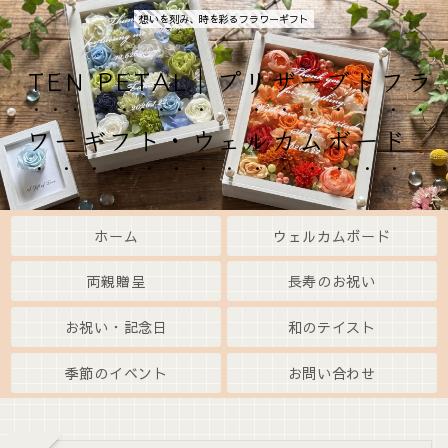
想いを刻み、時を彩るフラワーギフト
TEN PETAL｜プリザーブドフラ
ワーギフト・ウェルカムボード
ホーム
ウェルカムボード
両親贈呈
長寿のお祝い
お祝い・記念日
和のテイスト
季節のイベント
お問い合わせ