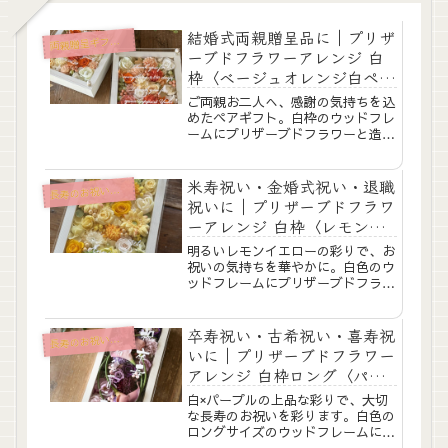
結婚式両親贈呈品に｜プリザ
親贈呈ギフト（結婚式）
両
ーブドフラワーアレンジ 白
枠〈ベージュオレンジ白ペ
ア〉2個セット
ご両親お二人へ、感謝の気持ちを込
めたペアギフト。白枠のウッドフレ
ームにプリザーブドフラワーと造花
を詰め込んだ2個セットです。アク
リル板にはひとことメッセージや、
育ててくれた日数・お誕生日・お名
米寿祝い・金婚式祝い・退職
寿のお祝い（還暦・古希・喜寿・米寿）
長
前・挙式日などをお入れできます。
祝いに｜プリザーブドフラワ
結婚式でのご両親...
ーアレンジ 白枠〈レモンイ
エロー〉白文字入れ
明るいレモンイエローの彩りで、お
祝いの気持ちを華やかに。白色のウ
ッドフレームにプリザーブドフラワ
ーと造花を詰め込みました。アクリ
ル板にはお好きなメッセージをお入
れすることができます。米寿祝いや
卒寿祝い・古希祝い・喜寿祝
寿のお祝い（還暦・古希・喜寿・米寿）
長
金婚式祝いなど、大切な節目のお祝
いに｜プリザーブドフラワー
いにおすすめです...
アレンジ 白枠ロング〈パー
プル〉文字入れ
白×パープルの上品な彩りで、大切
な長寿のお祝いを彩ります。白色の
ロングサイズのウッドフレームに、