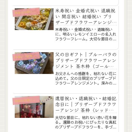
クリルプレートへの文字入れ、リボ
ンラッピング、ギフトバッグまです
米寿祝い 金婚式祝い 退職祝
寿のお祝い（還暦・古希・喜寿・米寿）
長
べて込み。当日そのままお渡しいた
い 開店祝い 結婚祝い プリ
だけます。...
ザーブドフラワーアレンジ
白枠〈レモンイエロー〉白文
米寿祝い・金婚式祝い・退職祝い
字入れ
に、明るいレモンイエローの名入れ
フラワーフレーム。大切な節目のお
祝いに贈りたい、プリザーブドフラ
ワーを使ったウッドフレームアレン
ジです。白枠の中にレモンイエロー
父の日ギフト｜ブルーバラの
祝い・記念日に贈る
お
やオレンジ、やわらかなホワイト系
プリザーブドフラワーアレン
のお花をたっぷり詰...
ジメント 茶木枠〈ゴールド
文字入れ〉
お父さんへの感謝を、枯れない花に
込めて。父の日限定のプリザーブド
フラワーアレンジメント。深みのあ
るブルーのバラとアジサイを、手づ
くりの茶木枠にたっぷりアレンジし
ました。アクリルプレートにはゴー
還暦祝い・退職祝い・結婚記
寿のお祝い（還暦・古希・喜寿・米寿）
長
ルドの文字で「Thank you」が入
念日に｜プリザーブドフラワ
り、特別感...
ーアレンジ 茶枠〈レッド〉
文字入れ
大切な節目に、枯れない赤い花を贈
る。還暦のお祝いにぴったりな真紅
のプリザーブドフラワーを、手づく
りの茶木枠にたっぷりとアレンジし