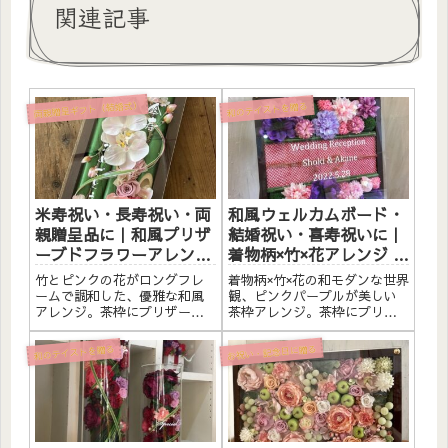
関連記事
両親贈呈ギフト（結婚式）
和のテイストを贈る
米寿祝い・長寿祝い・両
和風ウェルカムボード・
親贈呈品に｜和風プリザ
結婚祝い・喜寿祝いに｜
ーブドフラワーアレンジ
着物柄×竹×花アレンジ 茶
竹 茶枠ロング〈ピンク〉
枠〈ピンクパープル〉文
竹とピンクの花がロングフレ
着物柄×竹×花の和モダンな世界
文字入れ
字入れ
ームで調和した、優雅な和風
観、ピンクパープルが美しい
アレンジ。茶枠にプリザーブ
茶枠アレンジ。茶枠にプリザ
ドフラワーと素材をたっぷり
ーブドフラワーと素材をたっ
アレンジしました。アクリル
ぷりアレンジしました。アク
お祝い・記念日に贈る
和のテイストを贈る
プレートへのメッセージ入れ
リルプレートへのメッセージ
無料。自立するので壁かけで
入れ無料。自立するので壁か
も置き型でも飾れます。こん
けでも置き型でも飾れます。
な方へ米寿祝い（88歳）・長
こんな方へ和風ウェルカムボ
寿の...
ー...