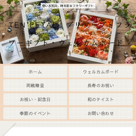
想いを刻み、時を彩るフラワーギフト
TEN PETAL｜プリザーブドフラ
ワーギフト・ウェルカムボード
ホーム
ウェルカムボード
両親贈呈
長寿のお祝い
お祝い・記念日
和のテイスト
季節のイベント
お問い合わせ