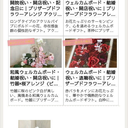
開院祝い・開店祝い・記
ウェルカムボード・結婚
念日に｜プリザーブドフ
祝い・開店祝いに｜プリ
ラワーアレンジ アクリル
ザーブドフラワーアレン
パイプロング〈ボルド
ジ 茶枠〈サーモンピン
ロングタイプのアクリルパイ
お花たっぷりのサーモンピン
ー〉文字入れ
ク〉文字入れ
プにボルドーの花、存在感抜
ク、心を温めるウェルカムボ
群の個性的なギフト。アクリ
ードギフト。茶枠にプリザー
ル枠にプリザーブドフラワー
ブドフラワーと造花をたっぷ
と素材をたっぷりアレンジし
りアレンジしました。アクリ
お祝い・記念日に贈る
和のテイストを贈る
ました。アクリルプレートへ
ルプレートへのメッセージ入
のメッセージ入れ無料。自立
れ無料。自立するので壁かけ
するので壁かけでも置き型で
でも置き型でも飾れます。こ
も飾れます。こんな方へ開院
んな方へウェルカムボードと
祝い・...
して結...
和風ウェルカムボード・
ウェルカムボード・結婚
結婚祝い・開店祝いに｜
祝い・退職祝いに｜プリ
竹器×桜アレンジ〈ピン
ザーブドフラワーアレン
ク白〉文字入れ
ジ 白枠〈赤バラ〉文字入
竹器に桜のピンク白が美し
赤バラをメインにお花たっぷ
れ
い、風情ある和風ウェルカム
り、華やかで情熱的なウェル
ボード。竹器にプリザーブド
カムボードギフト。白枠にプ
フラワーと素材をたっぷりア
リザーブドフラワーと造花を
レンジしました。アクリルプ
たっぷりアレンジしました。
レートへのメッセージ入れ無
アクリルプレートへのメッセ
料。自立するので壁かけでも
ージ入れ無料。自立するので
置き型でも飾れます。こんな
壁かけでも置き型でも飾れま
方へ和風ウェルカムボードと
す。こんな方へウェルカムボ